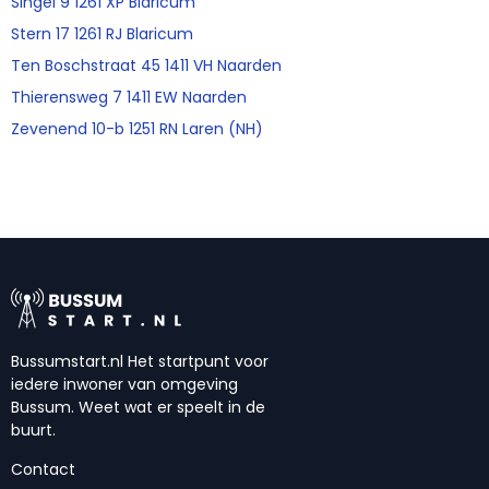
Singel 9 1261 XP Blaricum
Stern 17 1261 RJ Blaricum
Ten Boschstraat 45 1411 VH Naarden
Thierensweg 7 1411 EW Naarden
Zevenend 10-b 1251 RN Laren (NH)
Bussumstart.nl Het startpunt voor
iedere inwoner van omgeving
Bussum. Weet wat er speelt in de
buurt.
Contact