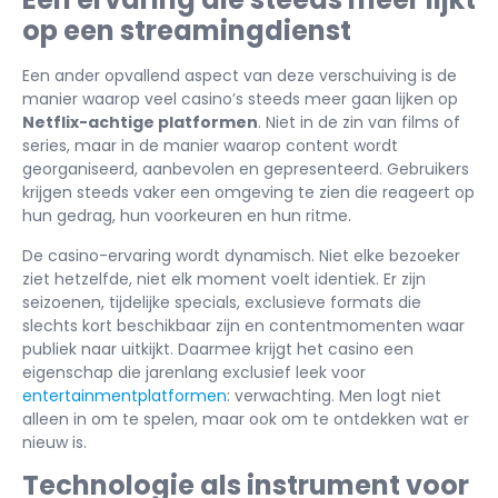
op een streamingdienst
Een ander opvallend aspect van deze verschuiving is de
manier waarop veel casino’s steeds meer gaan lijken op
Netflix-achtige platformen
. Niet in de zin van films of
series, maar in de manier waarop content wordt
georganiseerd, aanbevolen en gepresenteerd. Gebruikers
krijgen steeds vaker een omgeving te zien die reageert op
hun gedrag, hun voorkeuren en hun ritme.
De casino-ervaring wordt dynamisch. Niet elke bezoeker
ziet hetzelfde, niet elk moment voelt identiek. Er zijn
seizoenen, tijdelijke specials, exclusieve formats die
slechts kort beschikbaar zijn en contentmomenten waar
publiek naar uitkijkt. Daarmee krijgt het casino een
eigenschap die jarenlang exclusief leek voor
entertainmentplatformen
: verwachting. Men logt niet
alleen in om te spelen, maar ook om te ontdekken wat er
nieuw is.
Technologie als instrument voor