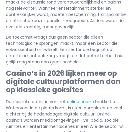
maakt de discussie rond verantwoordelijkheid en balans
nog relevanter. Wanneer entertainment sterker en
aantrekkelijker wordt, moeten bescherming, transparantie
en ethische keuzes parallel meegroeien. Anders wordt de
evolutie krachtig, maar gevaarlijk.
De toekomst vraagt dus geen sector die alleen
technologische sprongen maakt, maar een sector die
volwassenheid ontwikkelt. Een sector die begrijpt dat
entertainment ook zorg vraagt, en dat betrokkenheid niet
gelijk mag staan aan grensloosheid.
Casino’s in 2026 lijken meer op
digitale cultuurplatformen dan
op klassieke goksites
De klassieke definitie van het
online casino
brokkelt af.
Wat ervoor in de plaats komt, is rijker, complexer en veel
dichter bij de hedendaagse digitale cultuur. Online
casino’s worden mediaomgevingen, live-podia, sociale
ruimtes en entertainmentscènes in één.Wie de sector wil