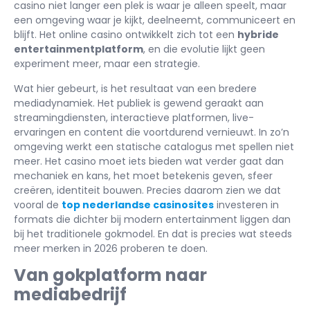
casino niet langer een plek is waar je alleen speelt, maar
een omgeving waar je kijkt, deelneemt, communiceert en
blijft. Het online casino ontwikkelt zich tot een
hybride
entertainmentplatform
, en die evolutie lijkt geen
experiment meer, maar een strategie.
Wat hier gebeurt, is het resultaat van een bredere
mediadynamiek. Het publiek is gewend geraakt aan
streamingdiensten, interactieve platformen, live-
ervaringen en content die voortdurend vernieuwt. In zo’n
omgeving werkt een statische catalogus met spellen niet
meer. Het casino moet iets bieden wat verder gaat dan
mechaniek en kans, het moet betekenis geven, sfeer
creëren, identiteit bouwen. Precies daarom zien we dat
vooral de
top nederlandse casinosites
investeren in
formats die dichter bij modern entertainment liggen dan
bij het traditionele gokmodel. En dat is precies wat steeds
meer merken in 2026 proberen te doen.
Van gokplatform naar
mediabedrijf