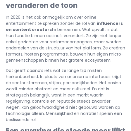
veranderen de toon
In 2026 is het ook onmogelijk om over online
entertainment te spreken zonder de rol van
influencers
en content creators
te benoemen. Wat opvalt, is dat
hun functie binnen casino’s verandert. Ze zijn niet langer
enkel gezichten voor reclamecampagnes, maar worden
onderdelen van de structuur van het platform. Ze creëren
formats, hosten programma’s, bouwen hun eigen micro-
gemeenschappen binnen het grotere ecosysteem.
Dat geeft casino’s iets wat ze lange tijd misten:
herkenbaarheid. In plaats van anonieme interfaces krijgt
de sector stemmen, stijlen, persoonlijkheden. Het casino
wordt minder abstract en meer cultureel. En dat is
strategisch belangrijk, want in een markt waarin
regelgeving, controle en reputatie steeds zwaarder
wegen, kan geloofwaardigheid niet gebouwd worden op
technologie alleen. Menselijkheid en narratief spelen een
beslissende rol.
Een ervaring die steeds meer lijkt