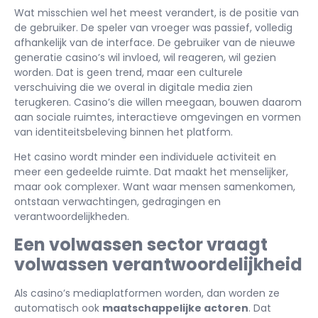
Wat misschien wel het meest verandert, is de positie van
de gebruiker. De speler van vroeger was passief, volledig
afhankelijk van de interface. De gebruiker van de nieuwe
generatie casino’s wil invloed, wil reageren, wil gezien
worden. Dat is geen trend, maar een culturele
verschuiving die we overal in digitale media zien
terugkeren. Casino’s die willen meegaan, bouwen daarom
aan sociale ruimtes, interactieve omgevingen en vormen
van identiteitsbeleving binnen het platform.
Het casino wordt minder een individuele activiteit en
meer een gedeelde ruimte. Dat maakt het menselijker,
maar ook complexer. Want waar mensen samenkomen,
ontstaan verwachtingen, gedragingen en
verantwoordelijkheden.
Een volwassen sector vraagt
volwassen verantwoordelijkheid
Als casino’s mediaplatformen worden, dan worden ze
automatisch ook
maatschappelijke actoren
. Dat