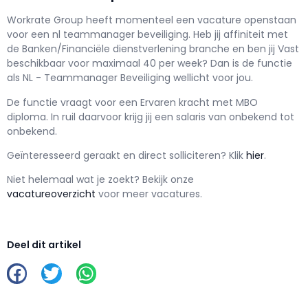
Workrate Group h
eeft momenteel een vacature openstaan
voor een
nl teammanager beveiliging
. Heb jij affiniteit met
de Banken/Financiële dienstverlening branche en ben jij
Vast
beschikbaar voor maximaal
40 per week? Dan is de functie
als
NL - Teammanager Beveiliging wellicht voor jou.
De functie vraagt voor een
Ervaren kracht met
MBO
diploma. In ruil daarvoor krijg jij een salaris van
onbekend
tot
onbekend.
Geïnteresseerd geraakt en d
irect solliciteren? Klik
hier
.
Niet helemaal wat je zoekt? Bekijk onze
vacatureoverzicht
voor meer vacatures.
Deel dit artikel