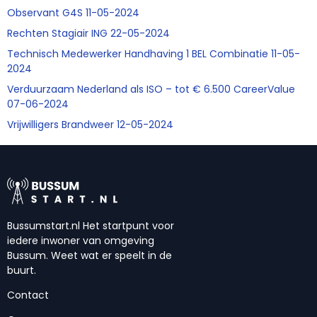
Observant G4S 11-05-2024
Rechten Stagiair ING 22-05-2024
Technisch Medewerker Handhaving 1 BEL Combinatie 11-05-
2024
Verduurzaam Nederland als ISO – tot € 6.500 CareerValue
07-06-2024
Vrijwilligers Brandweer 12-05-2024
Bussumstart.nl Het startpunt voor
iedere inwoner van omgeving
Bussum. Weet wat er speelt in de
buurt.
Contact