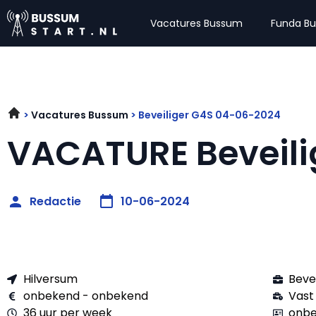
Vacatures Bussum
Funda B
Vacatures Bussum
Beveiliger G4S 04-06-2024
VACATURE Beveili
Redactie
10-06-2024
Hilversum
Beve
onbekend - onbekend
Vast
36 uur per week
onbe