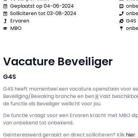
Geplaatst op 04-06-2024
onb
Solliciteren tot 03-08-2024
onb
Ervaren
G4S
MBO
onbe
Vacature Beveiliger
G4S
G4S h
eeft momenteel een vacature openstaan voor e
Beveiliging/Bewaking branche en ben jij
Vast
beschikba
de functie als
Beveiliger wellicht voor jou.
De functie vraagt voor een
Ervaren kracht met
MBO
dip
van
onbekend
tot
onbekend.
Geïnteresseerd geraakt en d
irect solliciteren? Klik
hier
.