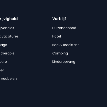
rijvigheid
Verblijf
ijvengids
Huizenaanbod
 vacatures
Hotel
sage
Bed & Breakfast
otherapie
Camping
cure
Kinderopvang
per
nmeubelen