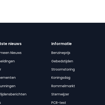
tste nieuws
Informatie
emeen Nieuws
Benzineprijs
meldingen
Gebedstijden
r
Stroomstoring
nementen
Koningsdag
gunningen
Rommelmarkt
lijdensberichten
Stemwijzer
s
PCR-test