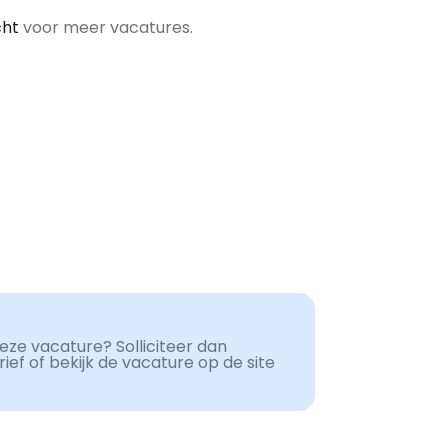
cht
voor meer vacatures.
ze vacature? Solliciteer dan
ef of bekijk de vacature op de site