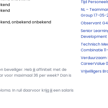
Tijd Personee
ekend
NL – Teamman
ekend
Group 17-05-
kend, onbekend onbekend
Observant G4
Senior Learnin
Development
Technisch Me
Combinatie 1
Verduurzaam N
CareerValue 
en
beveiliger
. Heb jij affiniteit met de
Vrijwilligers 
ar voor maximaal
36 per week? Dan is
loma. In ruil daarvoor krijg jij een salaris