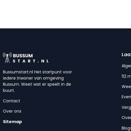
Laa
Alg
Bussumstart.nl Het startpunt voor
112 
iedere inwoner van omgeving
Bussum. Weet wat er speelt in de
Wee
buurt.
Eve
Contact
Ver
Over ons
Over
Sitemap
Blog