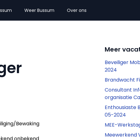
ussum
Weer Bussum
Over ons
Meer vaca
ger
Beveiliger Mob
2024
Brandwacht Fi
Consultant Inf
organisatie C
Enthousiaste B
05-2024
iliging/Bewaking
MEE-Werkstag
Meewerkend V
kend onbekend