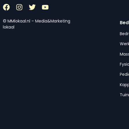
© MMlokaal.nl – Media&Marketing
Bed
lokaal
Bedr
Werk
Mas
Fysi
Pedi
Kap
Tui