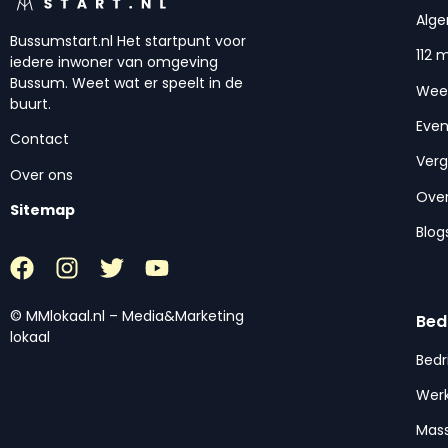
Alg
Bussumstart.nl Het startpunt voor
112 
iedere inwoner van omgeving
Bussum. Weet wat er speelt in de
Wee
buurt.
Eve
Contact
Ver
Over ons
Over
Sitemap
Blog
© MMlokaal.nl – Media&Marketing
Bed
lokaal
Bedr
Werk
Mas