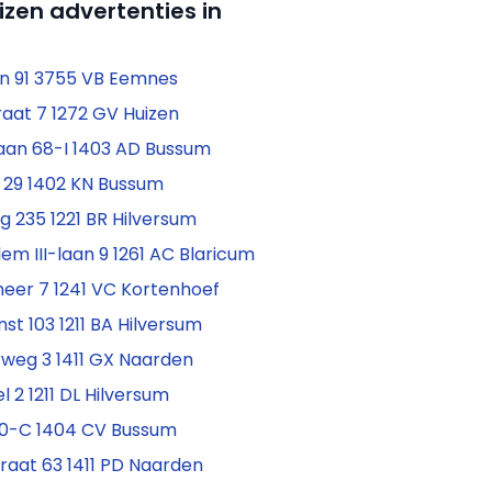
izen advertenties in
n 91 3755 VB Eemnes
aat 7 1272 GV Huizen
aan 68-I 1403 AD Bussum
 29 1402 KN Bussum
 235 1221 BR Hilversum
lem III-laan 9 1261 AC Blaricum
eer 7 1241 VC Kortenhoef
t 103 1211 BA Hilversum
rweg 3 1411 GX Naarden
l 2 1211 DL Hilversum
0-C 1404 CV Bussum
raat 63 1411 PD Naarden