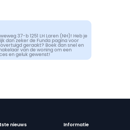
weweg 37-b 1251 LH Laren (NH)! Heb je
kijk dan zeker de Funda pagina voor
 overtuigd geraakt? Boek dan snel en
makelaar van de woning om een
cces en geluk gewenst!
tste nieuws
Informatie