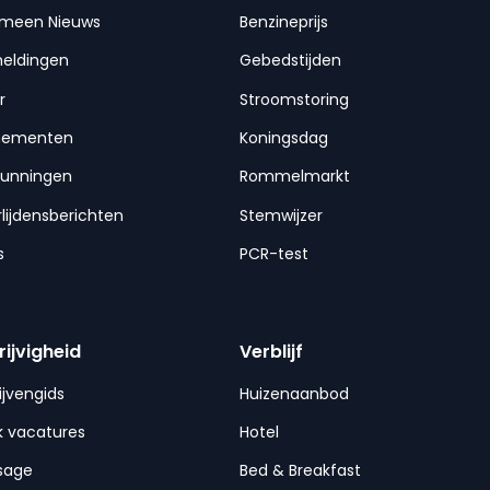
emeen Nieuws
Benzineprijs
meldingen
Gebedstijden
r
Stroomstoring
nementen
Koningsdag
gunningen
Rommelmarkt
lijdensberichten
Stemwijzer
s
PCR-test
rijvigheid
Verblijf
ijvengids
Huizenaanbod
 vacatures
Hotel
sage
Bed & Breakfast