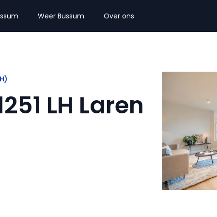
ussum
Weer Bussum
Over ons
NH)
251 LH Laren