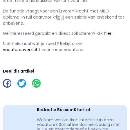
is de functie als
Masseur wellicht voor jou.
De functie vraagt voor een
Ervaren kracht met
MBO
diploma. In ruil daarvoor krijg jij een salaris van
onbekend
tot
onbekend.
Geïnteresseerd geraakt en d
irect solliciteren? Klik
hier
.
Niet helemaal wat je zoekt? Bekijk onze
vacatureoverzicht
voor meer vacatures.
Deel dit artikel
Redactie BussumStart.nl
Welkom werkzoeker! Interesse in deze
vacature? Solliciteer dan eenvoudig met
je CV en motivatiebrief of bekijk de