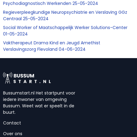
Psychodiagnostisch Werkenden 25-05-2024
Regieverpleegkundige Neuropsychiatrie en Verslaving GGz
Centraal 25-05-2024
Social Worker of Maatschappelijk Werker Solutions-Center
01-05-2024
Vaktherapeut Drama Kind en Jeugd Amethist
Verslavingszorg Flevoland 04-06-2024
Bussumstart.nl Het startpunt voor
iedere inwoner van omgeving
Bussum. Weet wat er speelt in de
buurt.
Contact
Over ons