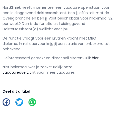
HartKliniek h
eeft momenteel een vacature openstaan voor
een
leidinggevend doktersassistent
. Heb jij affiniteit met de
Overig branche en ben jij
Vast
beschikbaar voor maximaal
32
per week? Dan is de functie als
Leidinggevend
Doktersassistent(e) wellicht voor jou.
De functie vraagt voor een
Ervaren kracht met
MBO
diploma. In ruil daarvoor krijg jij een salaris van
onbekend
tot
onbekend.
Geïnteresseerd geraakt en d
irect solliciteren? Klik
hier
.
Niet helemaal wat je zoekt? Bekijk onze
vacatureoverzicht
voor meer vacatures.
Deel dit artikel