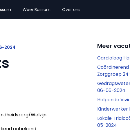
ussum
Weer Bussum
Over ons
Meer vaca
06-2024
ts
Cardioloog Ha
Coördinerend 
Zorggroep 24
Gedragsweten
06-06-2024
Helpende Viv
Kinderwerker 
ndheidszorg/Welzijn
Lokale Trialc
05-2024
kend onbekend