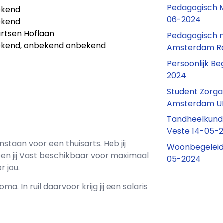
Pedagogisch 
ekend
06-2024
ekend
artsen Hoflaan
Pedagogisch 
kend, onbekend onbekend
Amsterdam Ra
Persoonlijk B
2024
Student Zorga
Amsterdam U
Tandheelkundig
Veste 14-05-
nstaan voor een
thuisarts
. Heb jij
Woonbegeleide
n jij
Vast
beschikbaar voor maximaal
05-2024
r jou.
oma. In ruil daarvoor krijg jij een salaris