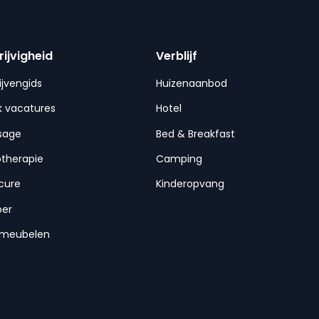
rijvigheid
Verblijf
ijvengids
Huizenaanbod
 vacatures
Hotel
sage
Bed & Breakfast
otherapie
Camping
cure
Kinderopvang
per
nmeubelen