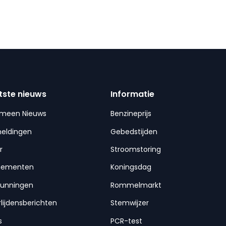
tste nieuws
Informatie
emeen Nieuws
Benzineprijs
meldingen
Gebedstijden
r
Stroomstoring
nementen
Koningsdag
gunningen
Rommelmarkt
lijdensberichten
Stemwijzer
s
PCR-test