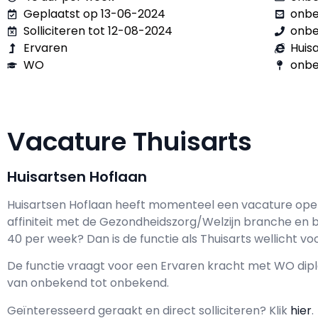
Geplaatst op 13-06-2024
onb
Solliciteren tot 12-08-2024
onb
Ervaren
Huis
WO
onbe
Vacature Thuisarts
Huisartsen Hoflaan
Huisartsen Hoflaan h
eeft momenteel een vacature ope
affiniteit met de Gezondheidszorg/Welzijn branche en be
40 per week? Dan is de functie als
Thuisarts wellicht voo
De functie vraagt voor een
Ervaren kracht met
WO
dipl
van
onbekend
tot
onbekend.
Geïnteresseerd geraakt en d
irect solliciteren? Klik
hier
.