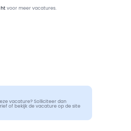
cht
voor meer vacatures.
ze vacature? Solliciteer dan
ef of bekijk de vacature op de site