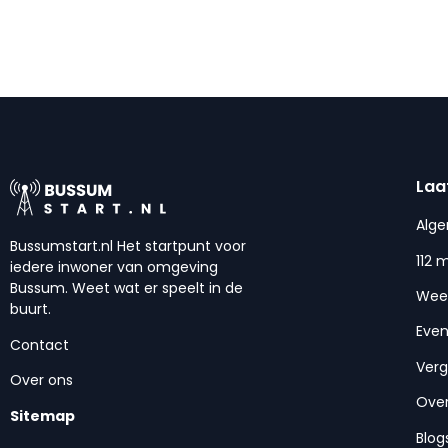
Laa
Alg
Bussumstart.nl Het startpunt voor
112 
iedere inwoner van omgeving
Bussum. Weet wat er speelt in de
Wee
buurt.
Eve
Contact
Ver
Over ons
Over
Sitemap
Blog