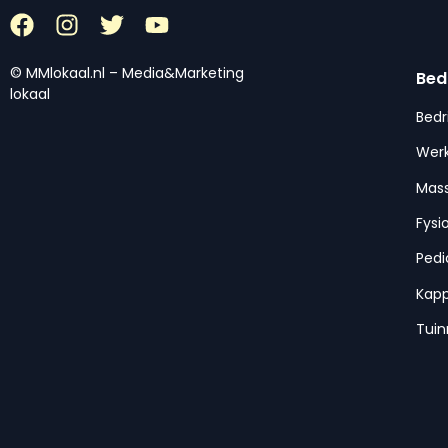
© MMlokaal.nl – Media&Marketing
Bed
lokaal
Bedr
Werk
Mas
Fysi
Pedi
Kap
Tui