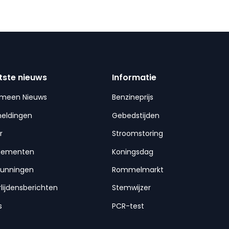
tste nieuws
Informatie
emeen Nieuws
Benzineprijs
meldingen
Gebedstijden
r
Stroomstoring
nementen
Koningsdag
gunningen
Rommelmarkt
lijdensberichten
Stemwijzer
s
PCR-test