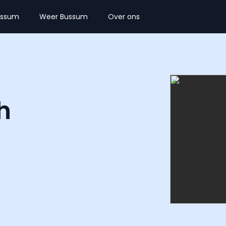
ussum
Weer Bussum
Over ons
h