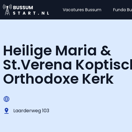
Vacatures Bussum
Funda B
Heilige Maria &
St.Verena Koptisc
Orthodoxe Kerk
Laarderweg 103