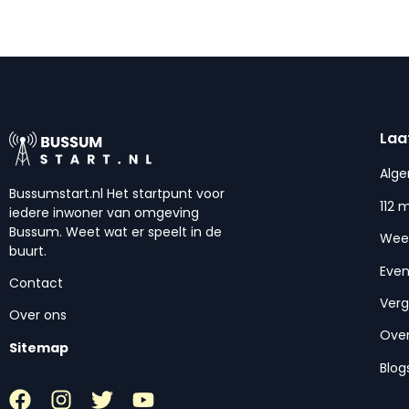
Laa
Alg
Bussumstart.nl Het startpunt voor
112 
iedere inwoner van omgeving
Bussum. Weet wat er speelt in de
Wee
buurt.
Eve
Contact
Ver
Over ons
Over
Sitemap
Blog