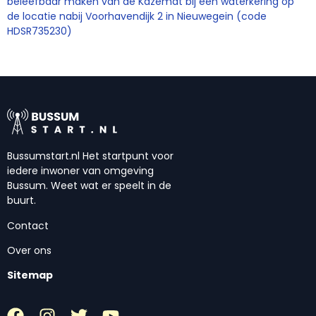
beleefbaar maken van de Kazemat bij een waterkering op
de locatie nabij Voorhavendijk 2 in Nieuwegein (code
HDSR735230)
Bussumstart.nl Het startpunt voor
iedere inwoner van omgeving
Bussum. Weet wat er speelt in de
buurt.
Contact
Over ons
Sitemap