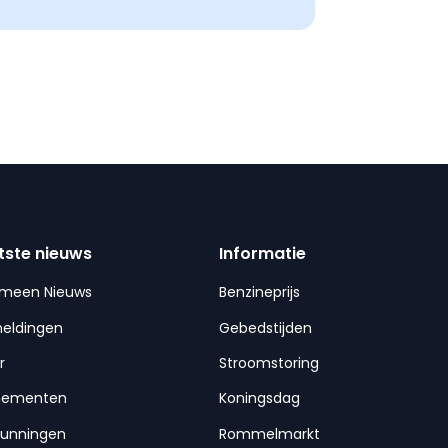
tste nieuws
Informatie
emeen Nieuws
Benzineprijs
meldingen
Gebedstijden
r
Stroomstoring
nementen
Koningsdag
gunningen
Rommelmarkt