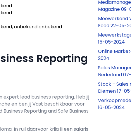
Mediamanager
ekend
Magazine 09-
ekend
Meewerkend V
Food 22-05-2
kend, onbekend onbekend
Meewerkstage
15-05-2024
Online Marke
siness Reporting
2024
Sales Manager
Nederland 07
Stock – Sales
Diemen 17-05
en
expert lead business reporting
. Heb jij
Verkoopmede
nche en ben jij
Vast
beschikbaar voor
16-05-2024
d Business Reporting and Safe Business
loma. In ruil daarvoor krijg jij een salaris