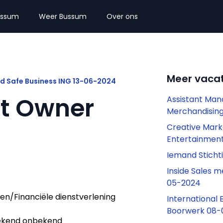
ussum
Weer Bussum
Over ons
Meer vaca
nd Safe Business ING 13-06-2024
t Owner
Assistant Mana
Merchandising
Creative Mark
Entertainmen
Iemand Sticht
Inside Sales 
05-2024
en/Financiële dienstverlening
International
Boorwerk 08-
kend onbekend