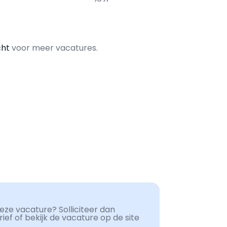
cht
voor meer vacatures.
ze vacature? Solliciteer dan
ef of bekijk de vacature op de site