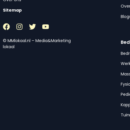
Over
Sitemap
Blog
© MMlokaal.nl – Media&Marketing
Bed
lokaal
Bedr
Werk
Mas
Fysi
Pedi
Kap
Tui