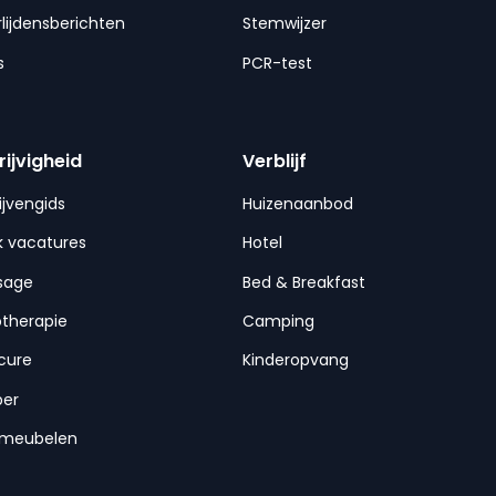
lijdensberichten
Stemwijzer
s
PCR-test
rijvigheid
Verblijf
ijvengids
Huizenaanbod
 vacatures
Hotel
sage
Bed & Breakfast
otherapie
Camping
cure
Kinderopvang
per
nmeubelen