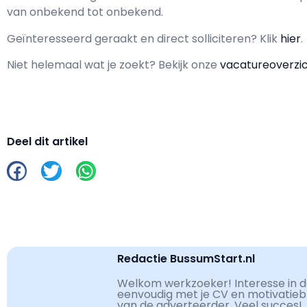
van
onbekend
tot
onbekend.
Geïnteresseerd geraakt en d
irect solliciteren? Klik
hier
.
Niet helemaal wat je zoekt? Bekijk onze
vacatureoverzi
Deel dit artikel
Redactie BussumStart.nl
Welkom werkzoeker! Interesse in de
eenvoudig met je CV en motivatiebri
van de adverteerder. Veel succes!