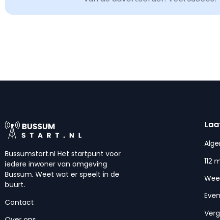
Laa
Alg
Bussumstart.nl Het startpunt voor
112 
iedere inwoner van omgeving
Bussum. Weet wat er speelt in de
Wee
buurt.
Eve
Contact
Ver
Over ons