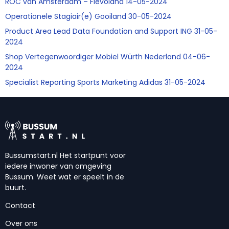
ROC van Amsterdam – Flevoland 14-05-2024
Operationele Stagiair(e) Gooiland 30-05-2024
Product Area Lead Data Foundation and Support ING 31-05-
2024
Shop Vertegenwoordiger Mobiel Würth Nederland 04-06-
2024
Specialist Reporting Sports Marketing Adidas 31-05-2024
Bussumstart.nl Het startpunt voor
iedere inwoner van omgeving
Bussum. Weet wat er speelt in de
buurt.
Contact
Over ons