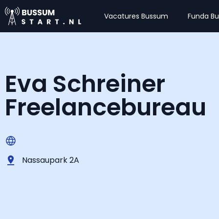
Vacatures Bussum
Funda B
Eva Schreiner
Freelancebureau
Nassaupark 2A