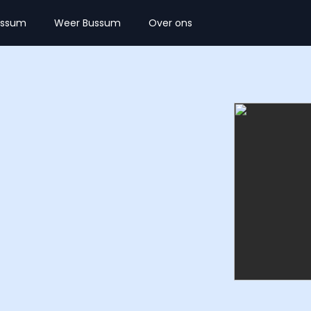
ussum
Weer Bussum
Over ons