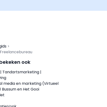
gids
 Freelancebureau
 bekeken ook
| Tandartsmarketing |
ving
al media en marketing (Virtueel
A) Bussum en Het Gooi
Net
atieVonk