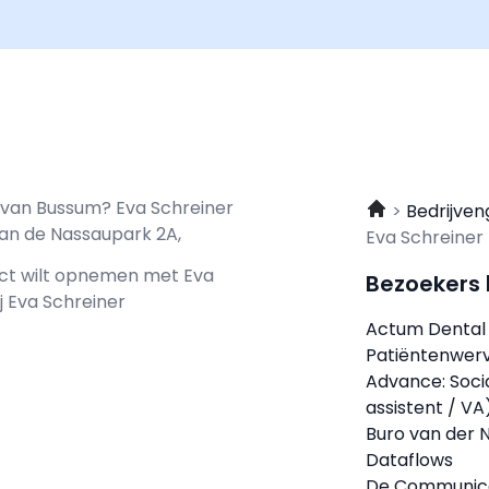
t van Bussum? Eva Schreiner
Bedrijven
an de Nassaupark 2A,
Eva Schreiner
tact wilt opnemen met
Eva
Bezoekers
ij Eva Schreiner
Actum Dental 
Patiëntenwer
Advance: Soci
assistent / V
Buro van der 
Dataflows
De Communic