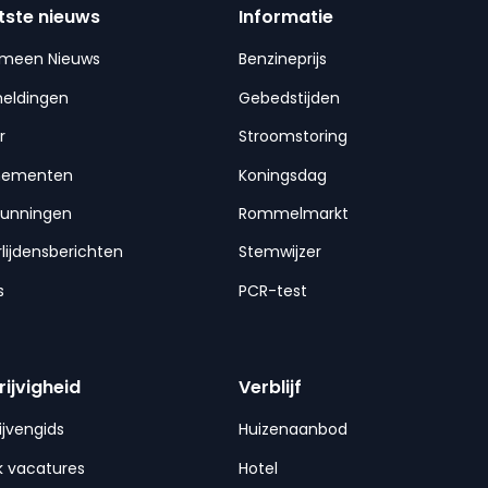
tste nieuws
Informatie
emeen Nieuws
Benzineprijs
meldingen
Gebedstijden
r
Stroomstoring
nementen
Koningsdag
gunningen
Rommelmarkt
lijdensberichten
Stemwijzer
s
PCR-test
rijvigheid
Verblijf
ijvengids
Huizenaanbod
 vacatures
Hotel