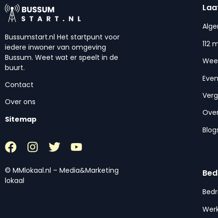
Laa
Alg
Bussumstart.nl Het startpunt voor
112 
iedere inwoner van omgeving
Bussum. Weet wat er speelt in de
Wee
buurt.
Eve
Contact
Ver
Over ons
Over
Sitemap
Blog
© MMlokaal.nl – Media&Marketing
Bed
lokaal
Bedr
Werk