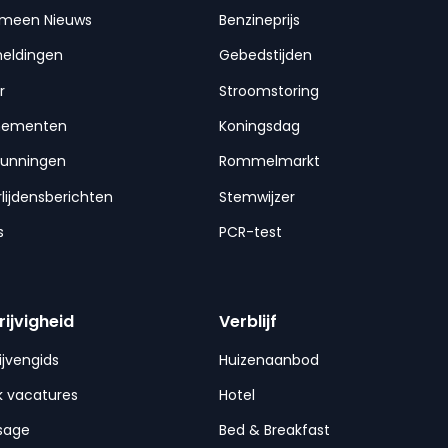
emeen Nieuws
Benzineprijs
meldingen
Gebedstijden
r
Stroomstoring
nementen
Koningsdag
gunningen
Rommelmarkt
lijdensberichten
Stemwijzer
s
PCR-test
rijvigheid
Verblijf
ijvengids
Huizenaanbod
 vacatures
Hotel
sage
Bed & Breakfast