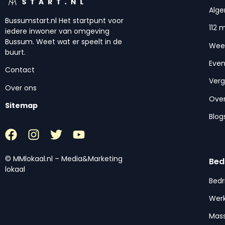
Alg
Bussumstart.nl Het startpunt voor
112 
iedere inwoner van omgeving
Bussum. Weet wat er speelt in de
Wee
buurt.
Eve
Contact
Ver
Over ons
Over
Sitemap
Blog
© MMlokaal.nl – Media&Marketing
Bed
lokaal
Bedr
Werk
Mas