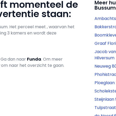
eft momenteel de
Meer hu
Bussum
ertentie staan:
Ambachtst
rsum. Het perceel meet , waarvan het
Bakkerstra
ning 3 kamers en wordt deze
Boomkleve
Graaf Flor
Jacob van
Hilversum
? Ga dan naar
Funda
. Om meer
r
om naar het overzicht te gaan.
Neuweg 80
Phohistraa
Ploeglaan
Scholekst
Steijnlaan
Tulpstraat
de Noord 6