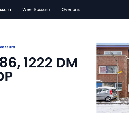
ussum
Weer Bussum
Over ons
lversum
586, 1222 DM
OP