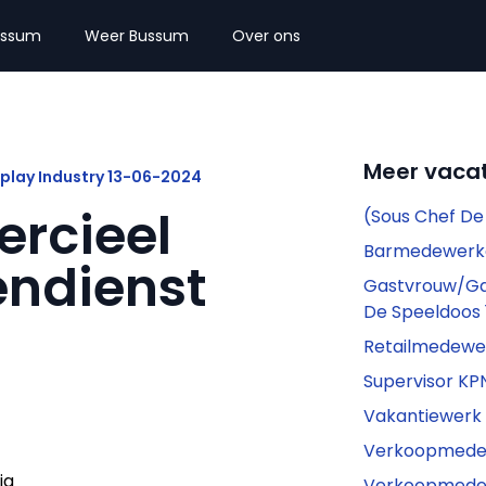
ussum
Weer Bussum
Over ons
Meer vaca
lay Industry 13-06-2024
rcieel
(Sous Chef De
Barmedewerke
ndienst
Gastvrouw/Gas
De Speeldoos
Retailmedewer
Supervisor K
Vakantiewerk
Verkoopmedew
ig
Verkoopmedew