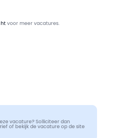
cht
voor meer vacatures.
ze vacature? Solliciteer dan
ef of bekijk de vacature op de site