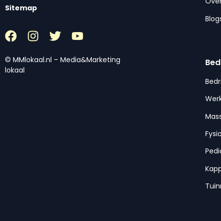
Over
Sitemap
Blog
© MMlokaal.nl – Media&Marketing
Bed
lokaal
Bedr
Werk
Mas
Fysi
Pedi
Kap
Tui