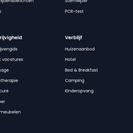
lijdensberichten
Stemwijzer
s
PCR-test
rijvigheid
Verblijf
ijvengids
Huizenaanbod
 vacatures
Hotel
sage
Bed & Breakfast
otherapie
Camping
cure
Kinderopvang
per
nmeubelen