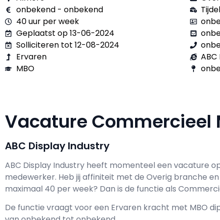
onbekend - onbekend
Tijdel
40 uur per week
onbe
Geplaatst op 13-06-2024
onb
Solliciteren tot 12-08-2024
onb
Ervaren
ABC 
MBO
onbe
Vacature Commercieel
ABC Display Industry
ABC Display Industry h
eeft momenteel een vacature o
medewerker
. Heb jij affiniteit met de Overig branche en 
maximaal
40 per week? Dan is de functie als
Commerciee
De functie vraagt voor een
Ervaren kracht met
MBO
dip
van
onbekend
tot
onbekend.