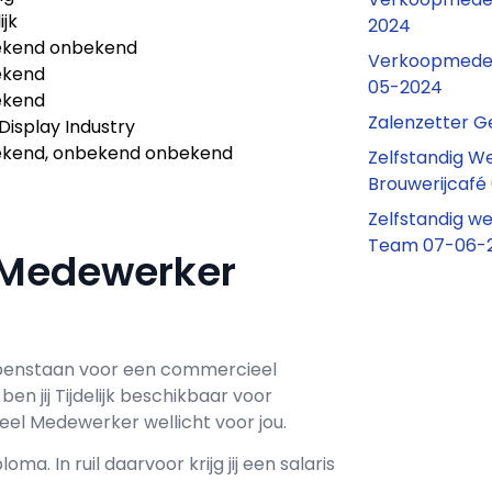
ijk
2024
kend onbekend
Verkoopmedew
ekend
05-2024
ekend
Zalenzetter G
Display Industry
kend, onbekend onbekend
Zelfstandig W
Brouwerijcaf
Zelfstandig w
Team 07-06-
 Medewerker
penstaan voor een
commercieel
ben jij
Tijdelijk
beschikbaar voor
l Medewerker wellicht voor jou.
loma. In ruil daarvoor krijg jij een salaris