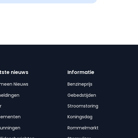
tste nieuws
Informatie
emeen Nieuws
Benzineprijs
meldingen
Gebedstijden
r
Stroomstoring
nementen
Koningsdag
gunningen
Rommelmarkt