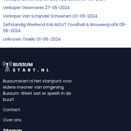
Verkoper Geomares 27-05-2024
Verkoper Van Schijndel Schoenen 02-06-2024
Zelfstandig Werkend Kok MOUT Foodhall & Brouwerijcafé 08-
06-2024
unknown Tinello 01-06-2024
Bussumstart.nl Het startpunt voor
iedere inwoner van omgeving
Bussum. Weet wat er speelt in de
buurt.
Contact
Over ons
Sitemap