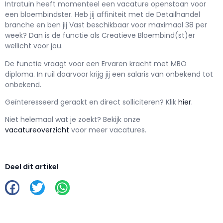
Intratuin h
eeft momenteel een vacature openstaan voor
een
bloembindster
. Heb jij affiniteit met de Detailhandel
branche en ben jij
Vast
beschikbaar voor maximaal
38 per
week? Dan is de functie als
Creatieve Bloembind(st)er
wellicht voor jou.
De functie vraagt voor een
Ervaren kracht met
MBO
diploma. In ruil daarvoor krijg jij een salaris van
onbekend
tot
onbekend.
Geïnteresseerd geraakt en d
irect solliciteren? Klik
hier
.
Niet helemaal wat je zoekt? Bekijk onze
vacatureoverzicht
voor meer vacatures.
Deel dit artikel