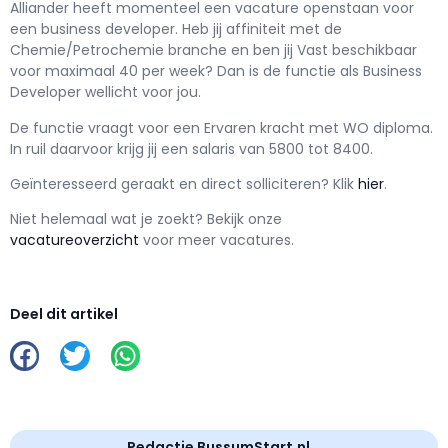
Alliander h
eeft momenteel een vacature openstaan voor
een
business developer
. Heb jij affiniteit met de
Chemie/Petrochemie branche en ben jij
Vast
beschikbaar
voor maximaal
40 per week? Dan is de functie als
Business
Developer wellicht voor jou.
De functie vraagt voor een
Ervaren kracht met
WO
diploma.
In ruil daarvoor krijg jij een salaris van
5800
tot
8400.
Geïnteresseerd geraakt en d
irect solliciteren? Klik
hier
.
Niet helemaal wat je zoekt? Bekijk onze
vacatureoverzicht
voor meer vacatures.
Deel dit artikel
Redactie BussumStart.nl