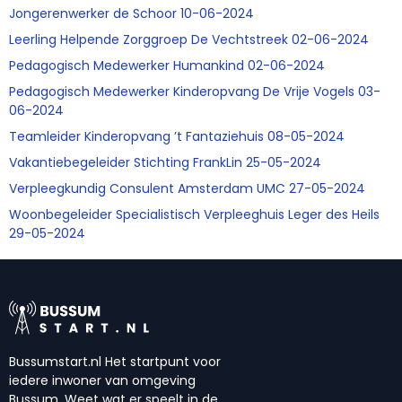
Jongerenwerker de Schoor 10-06-2024
Leerling Helpende Zorggroep De Vechtstreek 02-06-2024
Pedagogisch Medewerker Humankind 02-06-2024
Pedagogisch Medewerker Kinderopvang De Vrije Vogels 03-
06-2024
Teamleider Kinderopvang ’t Fantaziehuis 08-05-2024
Vakantiebegeleider Stichting FrankLin 25-05-2024
Verpleegkundig Consulent Amsterdam UMC 27-05-2024
Woonbegeleider Specialistisch Verpleeghuis Leger des Heils
29-05-2024
Bussumstart.nl Het startpunt voor
iedere inwoner van omgeving
Bussum. Weet wat er speelt in de