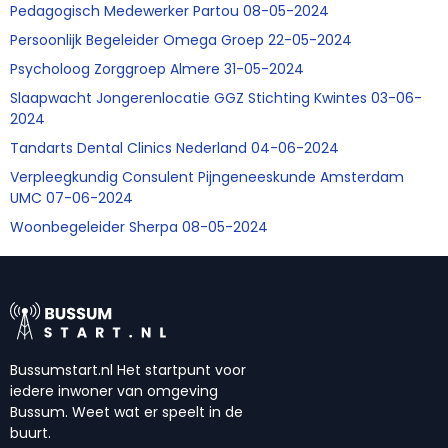
Pedagogisch Medewerker Partou 08-05-2024
Persoonlijk Begeleider Omega Groep 22-05-2024
Psycholoog Zorggroep Almere 31-05-2024
Slaapwacht Jongerenlocatie GGZ Stichting Kwintes 03-06-
2024
Tandarts Dental Clinics Nederland 04-06-2024
Verpleegkundig Consulent Pijngeneeskunde Amsterdam
UMC 07-06-2024
Woonbegeleider Sherpa 08-05-2024
Bussumstart.nl Het startpunt voor
iedere inwoner van omgeving
Bussum. Weet wat er speelt in de
buurt.