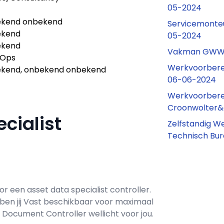
05-2024
kend onbekend
Servicemonteur
ekend
05-2024
ekend
Vakman GWW 
Ops
Werkvoorbere
kend, onbekend onbekend
06-06-2024
Werkvoorberei
Croonwolter&
cialist
Zelfstandig W
Technisch Bur
oor een
asset data specialist controller
.
ben jij
Vast
beschikbaar voor maximaal
 Document Controller wellicht voor jou.