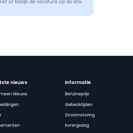
ef of bekijk de vacature op de site
tste nieuws
Informatie
emeen Nieuws
Benzineprijs
meldingen
Gebedstijden
r
Stroomstoring
nementen
Koningsdag