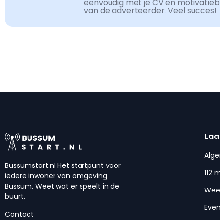
eenvoudig met je CV en motivatiebri
van de adverteerder. Veel succes!
Laa
Alg
Bussumstart.nl Het startpunt voor
112 
iedere inwoner van omgeving
Bussum. Weet wat er speelt in de
Wee
buurt.
Eve
Contact