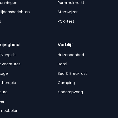
gunningen
Rommelmarkt
lijdensberichten
Stemwijzer
s
PCR-test
rijvigheid
Verblijf
ijvengids
Huizenaanbod
 vacatures
Hotel
sage
Bed & Breakfast
otherapie
Camping
cure
Kinderopvang
per
nmeubelen