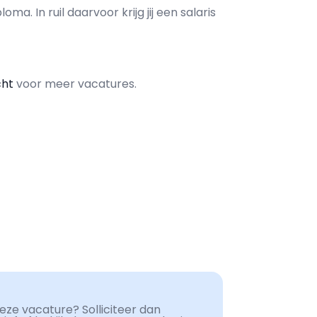
loma. In ruil daarvoor krijg jij een salaris
cht
voor meer vacatures.
ze vacature? Solliciteer dan