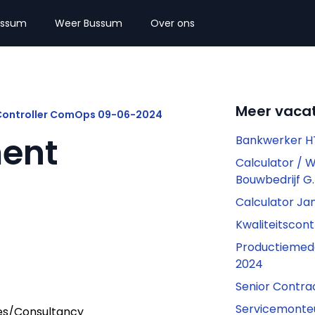
ussum
Weer Bussum
Over ons
Meer vaca
 Controller ComOps 09-06-2024
ent
Bankwerker H
Calculator / 
Bouwbedrijf G
Calculator J
Kwaliteitscont
Productieme
2024
Senior Contr
Servicemonte
es/Consultancy