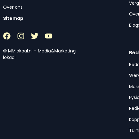
Ver
Over ons
Over
Sitemap
Blog
© MMlokaal.nl – Media&Marketing
Bed
lokaal
Bedr
Werk
Mas
Fysi
Pedi
Kap
Tui