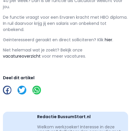
40 per week? Dan is de functie als
Calculator wellicht voor
jou.
De functie vraagt voor een
Ervaren kracht met
HBO
diploma.
In ruil daarvoor krijg jij een salaris van
onbekend
tot
onbekend.
Geïnteresseerd geraakt en d
irect solliciteren? Klik
hier
.
Niet helemaal wat je zoekt? Bekijk onze
vacatureoverzicht
voor meer vacatures.
Deel dit artikel
Redactie BussumStart.nl
Welkom werkzoeker! Interesse in deze