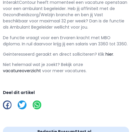
InteraktContour h
eeft momenteel een vacature openstaan
voor een
ambulant begeleider
. Heb jij affiniteit met de
Gezondheidszorg/Welzijn branche en ben jij
Vast
beschikbaar voor maximaal
32 per week? Dan is de functie
als
Ambulant Begeleider wellicht voor jou.
De functie vraagt voor een
Ervaren kracht met
MBO
diploma. In ruil daarvoor krijg jij een salaris van
3360
tot
3360.
Geïnteresseerd geraakt en d
irect solliciteren? Klik
hier
.
Niet helemaal wat je zoekt? Bekijk onze
vacatureoverzicht
voor meer vacatures.
Deel dit artikel
Redactie BussumStart.nl