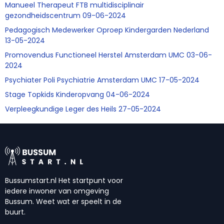
Manueel Therapeut FTB multidisciplinair
gezondheidscentrum 09-06-2024
Pedagogisch Medewerker Oproep Kindergarden Nederland
13-05-2024
Promovendus Functioneel Herstel Amsterdam UMC 03-06-
2024
Psychiater Poli Psychiatrie Amsterdam UMC 17-05-2024
Stage Topkids Kinderopvang 04-06-2024
Verpleegkundige Leger des Heils 27-05-2024
Bussumstart.nl Het startpunt voor
iedere inwoner van omgeving
Bussum. Weet wat er speelt in de
buurt.