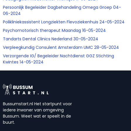
Persoonlijk Begeleider Dagbehandeling Omega Groep 04-
06-2024
Polikliniekassistent Longziekten Flevoziekenhuis 24-05-2024
Psychomotorisch therapeut Maandag 16-05-2024
Tandarts Dental Clinics Nederland 30-05-2024
Verpleegkundig Consulent Amsterdam UMC 28-05-2024
Verzorgende IG/ Begeleider Nachtdienst GGZ Stichting
Kwintes 14-05-2024
Bussumstart.nl Het startpunt voor
iedere inwoner van omgeving
Bussum. Weet wat er speelt in de
buurt.