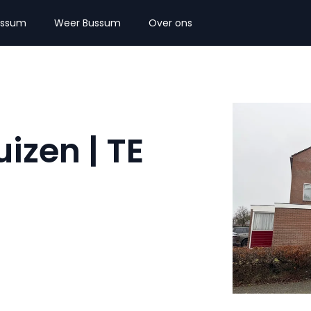
ussum
Weer Bussum
Over ons
uizen | TE