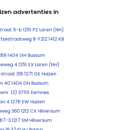
izen advertenties in
raat 5-b 1251 PZ Laren (NH)
tsestraatweg 9-F212 1412 KB
 289 1404 GH Bussum
eweg 4 1251 EX Laren (NH)
straat 318 1271 GE Huizen
ein 40 1404 DN Bussum
uwnr. 13) 3755 Eemnes
n 4 1276 EW Huizen
weg 360 1212 CX Hilversum
87-3 1217 SM Hilversum
p 19 3741 HJ Baarn