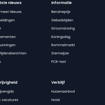
tste nieuws
Informatie
emeen Nieuws
Benzineprijs
meldingen
Gebedstijden
r
Stroomstoring
nementen
Koningsdag
gunningen
Rommelmarkt
lijdensberichten
Stemwijzer
s
PCR-test
rijvigheid
Verblijf
ijvengids
Huizenaanbod
 vacatures
Hotel