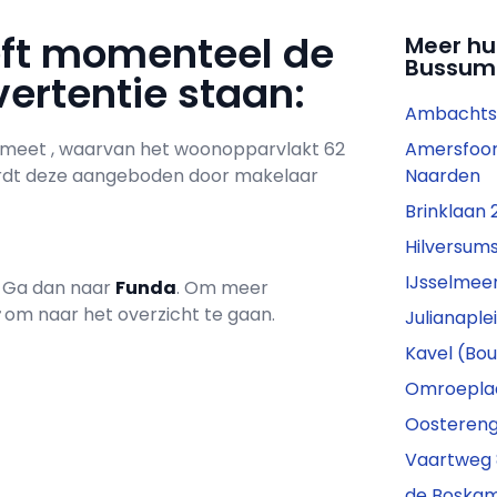
eft momenteel de
Meer hu
Bussum
ertentie staan:
Ambachtst
el meet , waarvan het woonopparvlakt 62
Amersfoor
wordt deze aangeboden door makelaar
Naarden
Brinklaan
Hilversums
IJsselmeer
? Ga dan naar
Funda
. Om meer
r
om naar het overzicht te gaan.
Julianapl
Kavel (Bo
Omroeplaa
Oostereng
Vaartweg 
de Boskam