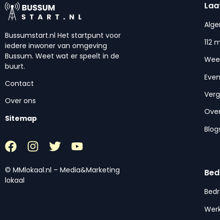
Laa
Alg
Bussumstart.nl Het startpunt voor
112 
iedere inwoner van omgeving
Bussum. Weet wat er speelt in de
Wee
buurt.
Eve
Contact
Ver
Over ons
Over
Sitemap
Blog
© MMlokaal.nl – Media&Marketing
Bed
lokaal
Bedr
Werk