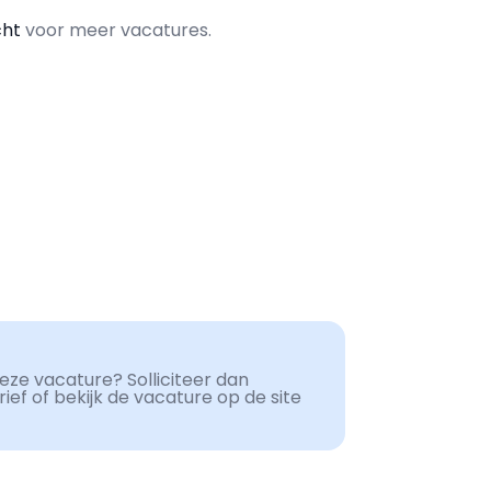
cht
voor meer vacatures.
ze vacature? Solliciteer dan
ef of bekijk de vacature op de site