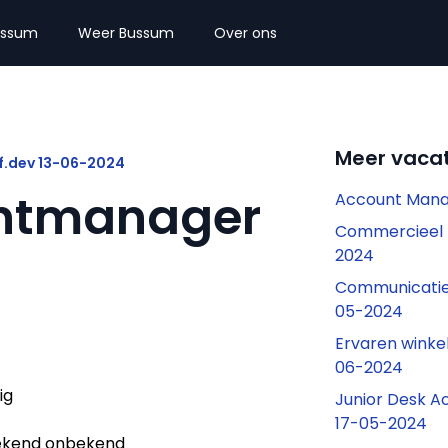
ussum
Weer Bussum
Over ons
Meer vaca
f.dev 13-06-2024
ntmanager
Account Manag
Commercieel 
2024
Communicatie
05-2024
Ervaren winke
06-2024
ig
Junior Desk 
17-05-2024
kend onbekend