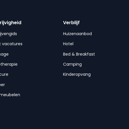
rijvigheid
Verblijf
ijvengids
Huizenaanbod
 vacatures
Hotel
sage
Bed & Breakfast
otherapie
Camping
cure
Kinderopvang
per
nmeubelen