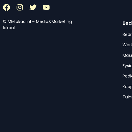
© MMlokaal.nl – Media&Marketing
Bed
lokaal
Bedr
Werk
Mas
Fysi
Pedi
Kap
Tui