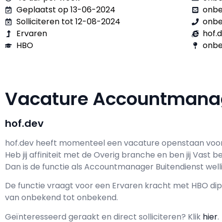
Geplaatst op 13-06-2024
onb
Solliciteren tot 12-08-2024
onb
Ervaren
hof.
HBO
onbe
Vacature Accountmanag
hof.dev
hof.dev h
eeft momenteel een vacature openstaan voo
Heb jij affiniteit met de Overig branche en ben jij
Vast
be
Dan is de functie als
Accountmanager Buitendienst wellic
De functie vraagt voor een
Ervaren kracht met
HBO
dip
van
onbekend
tot
onbekend.
Geïnteresseerd geraakt en d
irect solliciteren? Klik
hier
.