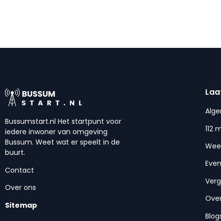
Laa
Alg
Bussumstart.nl Het startpunt voor
112 
iedere inwoner van omgeving
Bussum. Weet wat er speelt in de
Wee
buurt.
Eve
Contact
Ver
Over ons
Over
Sitemap
Blog