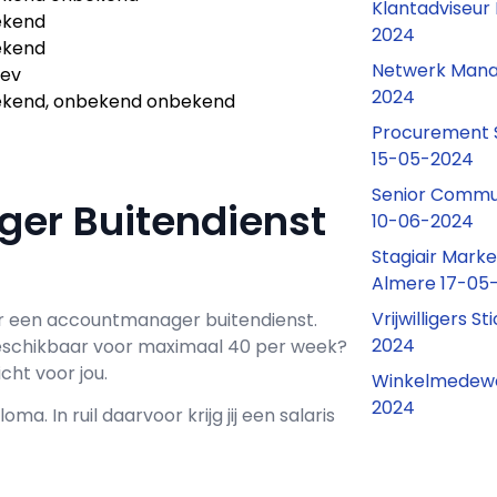
Klantadviseur
ekend
2024
ekend
Netwerk Mana
dev
2024
kend, onbekend onbekend
Procurement S
15-05-2024
Senior Commun
er Buitendienst
10-06-2024
Stagiair Marke
Almere 17-05
Vrijwilligers 
r een
accountmanager buitendienst
.
2024
schikbaar voor maximaal
40 per week?
ht voor jou.
Winkelmedewe
2024
loma. In ruil daarvoor krijg jij een salaris