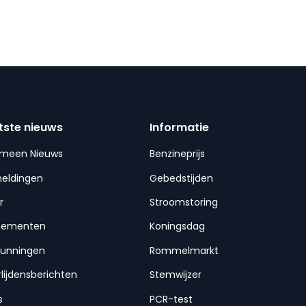
tste nieuws
Informatie
emeen Nieuws
Benzineprijs
meldingen
Gebedstijden
r
Stroomstoring
nementen
Koningsdag
gunningen
Rommelmarkt
lijdensberichten
Stemwijzer
s
PCR-test