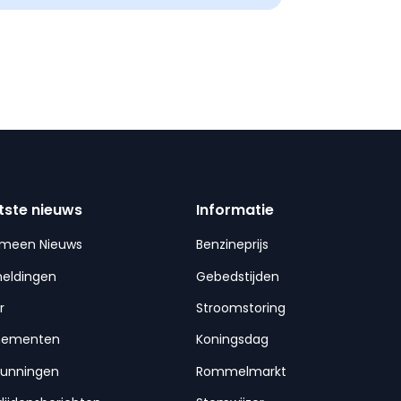
tste nieuws
Informatie
emeen Nieuws
Benzineprijs
meldingen
Gebedstijden
r
Stroomstoring
nementen
Koningsdag
gunningen
Rommelmarkt