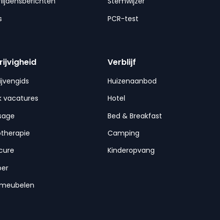
lijdensberichten
Stemwijzer
s
PCR-test
rijvigheid
Verblijf
ijvengids
Huizenaanbod
 vacatures
Hotel
sage
Bed & Breakfast
otherapie
Camping
cure
Kinderopvang
per
nmeubelen