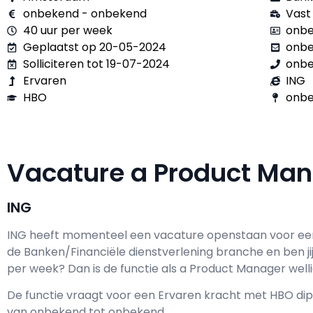
onbekend - onbekend
Vast
40 uur per week
onbe
Geplaatst op 20-05-2024
onb
Solliciteren tot 19-07-2024
onb
Ervaren
ING
HBO
onbe
Vacature a Product Ma
ING
ING h
eeft momenteel een vacature openstaan voor e
de Banken/Financiële dienstverlening branche en ben ji
per week? Dan is de functie als
a Product Manager wellic
De functie vraagt voor een
Ervaren kracht met
HBO
dip
van
onbekend
tot
onbekend.