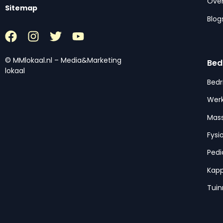
Over
Sitemap
Blog
© MMlokaal.nl – Media&Marketing
Bed
lokaal
Bedr
Werk
Mas
Fysi
Pedi
Kap
Tui