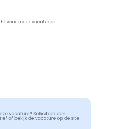
cht
voor meer vacatures.
ze vacature? Solliciteer dan
ef of bekijk de vacature op de site