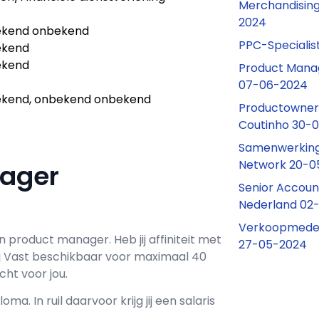
Merchandisin
2024
kend onbekend
PPC-Specialis
ekend
ekend
Product Manag
07-06-2024
kend, onbekend onbekend
Productowner 
Coutinho 30-
Samenwerking
Network 20-0
nager
Senior Accou
Nederland 02
Verkoopmede
en
product manager
. Heb jij affiniteit met
27-05-2024
j
Vast
beschikbaar voor maximaal
40
ht voor jou.
loma. In ruil daarvoor krijg jij een salaris