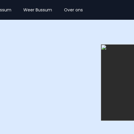
ussum
Weer Bussum
Over ons