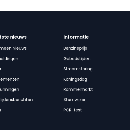
tste nieuws
Informatie
emeen Nieuws
Benzineprijs
meldingen
Gebedstijden
r
Stroomstoring
nementen
Koningsdag
gunningen
Rommelmarkt
lijdensberichten
Stemwijzer
s
PCR-test