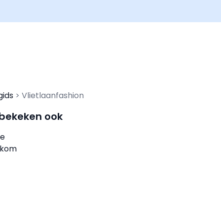
gids
Vlietlaanfashion
 bekeken ook
ue
ekom