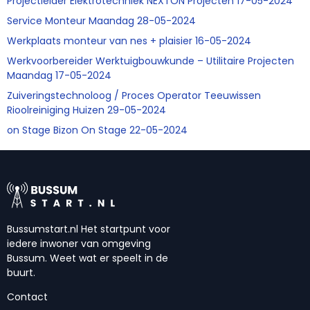
Projectleider Elektrotechniek NEXTON Projecten 17-05-2024
Service Monteur Maandag 28-05-2024
Werkplaats monteur van nes + plaisier 16-05-2024
Werkvoorbereider Werktuigbouwkunde – Utilitaire Projecten
Maandag 17-05-2024
Zuiveringstechnoloog / Proces Operator Teeuwissen
Rioolreiniging Huizen 29-05-2024
on Stage Bizon On Stage 22-05-2024
Bussumstart.nl Het startpunt voor
iedere inwoner van omgeving
Bussum. Weet wat er speelt in de
buurt.
Contact