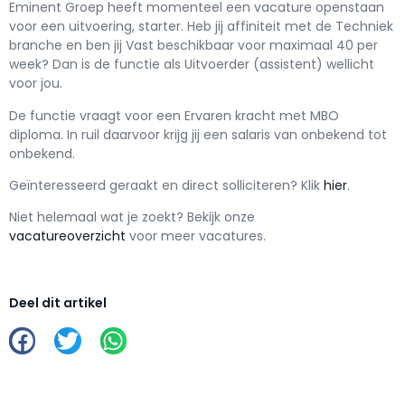
Eminent Groep h
eeft momenteel een vacature openstaan
voor een
uitvoering, starter
. Heb jij affiniteit met de Techniek
branche en ben jij
Vast
beschikbaar voor maximaal
40 per
week? Dan is de functie als
Uitvoerder (assistent) wellicht
voor jou.
De functie vraagt voor een
Ervaren kracht met
MBO
diploma. In ruil daarvoor krijg jij een salaris van
onbekend
tot
onbekend.
Geïnteresseerd geraakt en d
irect solliciteren? Klik
hier
.
Niet helemaal wat je zoekt? Bekijk onze
vacatureoverzicht
voor meer vacatures.
Deel dit artikel