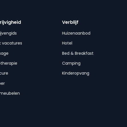
rijvigheid
Verblijf
ijvengids
Huizenaanbod
 vacatures
Hotel
sage
Bed & Breakfast
otherapie
Camping
cure
Kinderopvang
per
nmeubelen