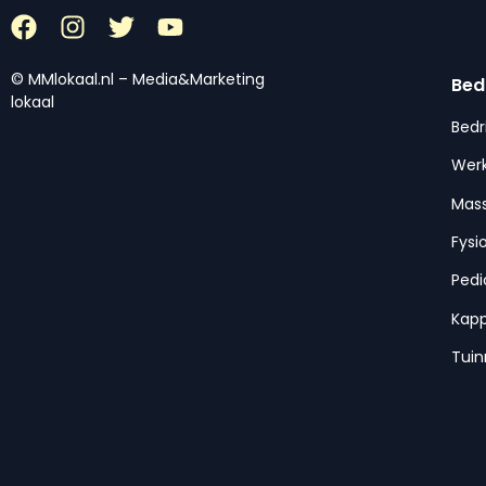
© MMlokaal.nl – Media&Marketing
Bed
lokaal
Bedr
Werk
Mas
Fysi
Pedi
Kap
Tui