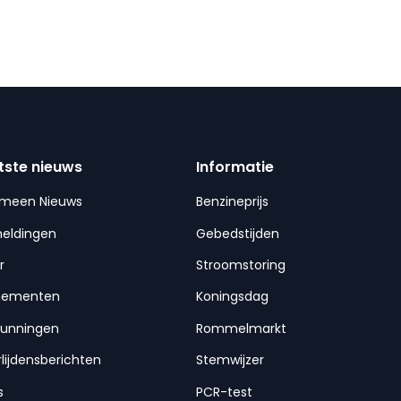
tste nieuws
Informatie
emeen Nieuws
Benzineprijs
meldingen
Gebedstijden
r
Stroomstoring
nementen
Koningsdag
gunningen
Rommelmarkt
lijdensberichten
Stemwijzer
s
PCR-test