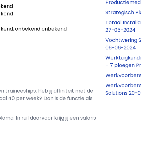
Productiemed
ekend
Strategisch P
ekend
Totaal Instal
kend, onbekend onbekend
27-05-2024
Vochtwering S
06-06-2024
Werktuigkundi
– 7 ploegen P
Werkvoorbere
Werkvoorberei
en
traineeships
. Heb jij affiniteit met de
Solutions 20-
aal
40 per week? Dan is de functie als
loma. In ruil daarvoor krijg jij een salaris