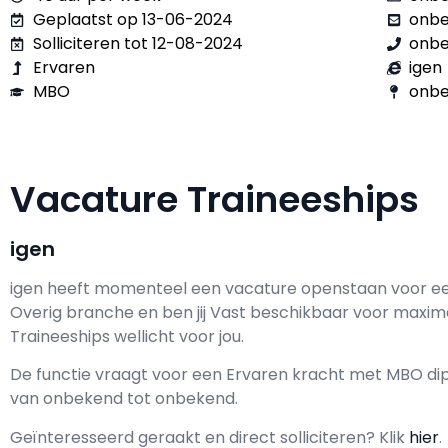
Geplaatst op 13-06-2024
onb
Solliciteren tot 12-08-2024
onb
Ervaren
igen
MBO
onbe
Vacature Traineeships
igen
igen h
eeft momenteel een vacature openstaan voor e
Overig branche en ben jij
Vast
beschikbaar voor maxim
Traineeships wellicht voor jou.
De functie vraagt voor een
Ervaren kracht met
MBO
dip
van
onbekend
tot
onbekend.
Geïnteresseerd geraakt en d
irect solliciteren? Klik
hier
.