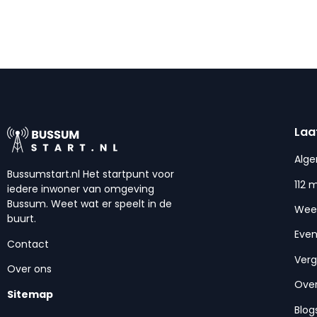
Laa
Alg
Bussumstart.nl Het startpunt voor
112 
iedere inwoner van omgeving
Bussum. Weet wat er speelt in de
Wee
buurt.
Eve
Contact
Ver
Over ons
Over
Sitemap
Blog