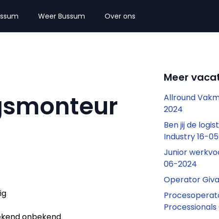
ussum
Weer Bussum
Over ons
Meer vaca
gsmonteur
Allround Vak
2024
Ben jij de logi
Industry 16-0
Junior werkvo
06-2024
Operator Giv
ig
Procesoperato
Processional
kend onbekend