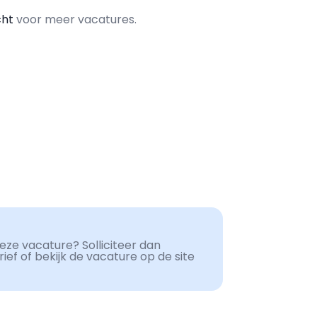
cht
voor meer vacatures.
ze vacature? Solliciteer dan
ef of bekijk de vacature op de site