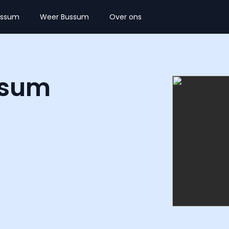
ussum
Weer Bussum
Over ons
ssum