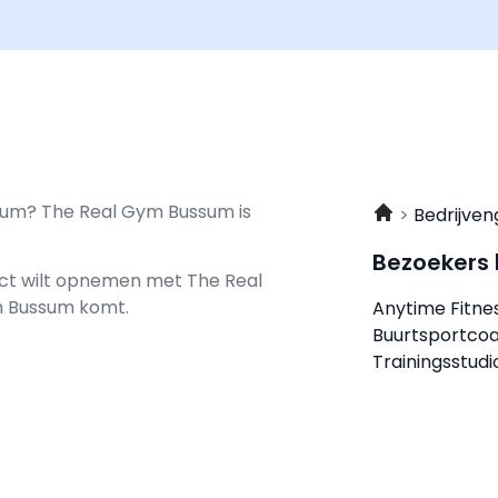
ssum? The Real Gym Bussum is
Bedrijven
Bezoekers
tact wilt opnemen met
The Real
ym Bussum komt.
Anytime Fitn
Buurtsportco
Trainingsstud