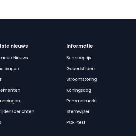
tste nieuws
Informatie
emeen Nieuws
Benzineprijs
meldingen
Gebedstijden
r
Stroomstoring
nementen
Koningsdag
gunningen
Rommelmarkt
lijdensberichten
Stemwijzer
s
PCR-test