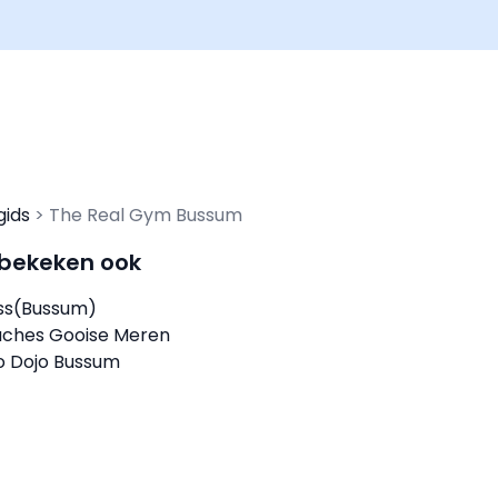
gids
The Real Gym Bussum
 bekeken ook
ess(Bussum)
aches Gooise Meren
io Dojo Bussum