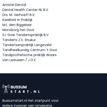
Amstel Dental
Dental Health Center NL B.V.
Drs. M. Verhoeff B.V.
Kwaliteit In Praktijk
M.L. den Biggelaar
Mondzorg het Gooi
S.I. Goei Tandartspraktijk B.V.
Tandarts Z.S. Shukur
Tandartsenpraktijk Langeveld
Tandheelkundig Centrum ’t Gooi
Tandprothetische praktijk Waars
van Leeuwen / J G E
Bussumstart.nl Het startpunt voor
iedere inwoner van omgeving