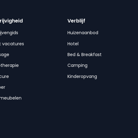
rijvigheid
Verblijf
ijvengids
Huizenaanbod
 vacatures
Hotel
sage
Bed & Breakfast
otherapie
Camping
cure
Kinderopvang
per
nmeubelen