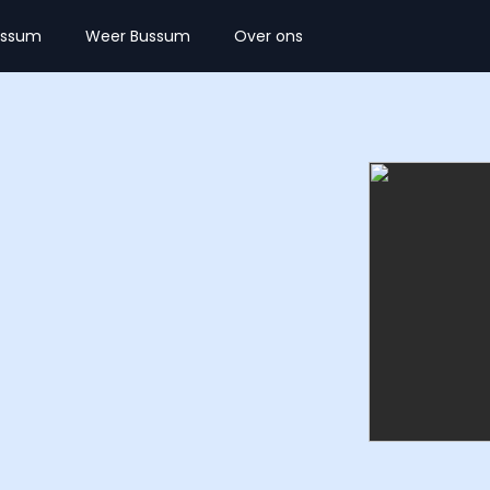
ussum
Weer Bussum
Over ons