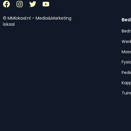
© MMlokaal.nl – Media&Marketing
Bed
lokaal
Bedr
Werk
Mas
Fysi
Pedi
Kap
Tui