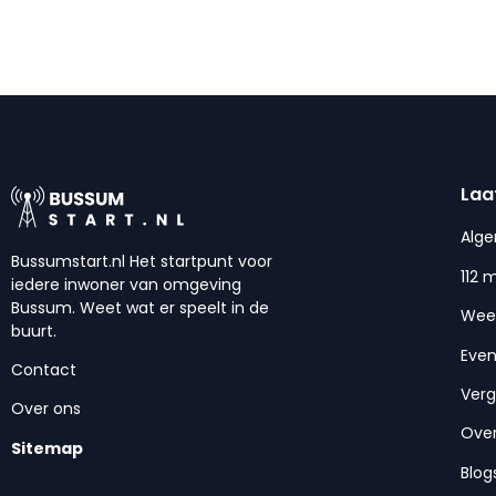
Laa
Alg
Bussumstart.nl Het startpunt voor
112 
iedere inwoner van omgeving
Bussum. Weet wat er speelt in de
Wee
buurt.
Eve
Contact
Ver
Over ons
Over
Sitemap
Blog