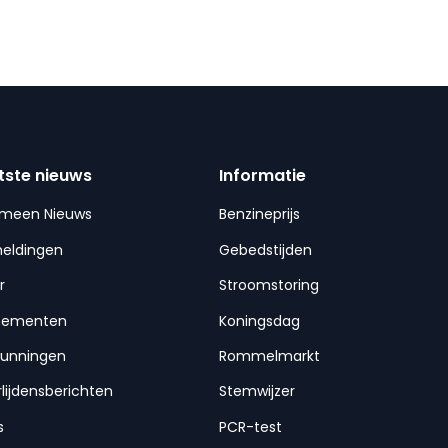
tste nieuws
Informatie
emeen Nieuws
Benzineprijs
meldingen
Gebedstijden
r
Stroomstoring
nementen
Koningsdag
gunningen
Rommelmarkt
lijdensberichten
Stemwijzer
s
PCR-test