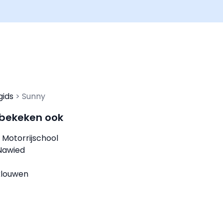
gids
Sunny
 bekeken ook
 Motorrijschool
 Nawied
 klouwen