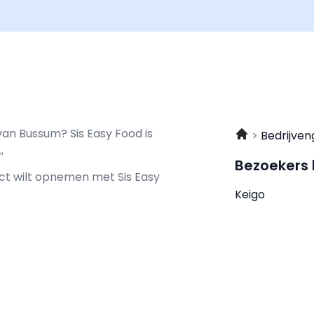
van Bussum? Sis Easy Food is
Bedrijven
,
Bezoekers
tact wilt opnemen met
Sis Easy
Keigo