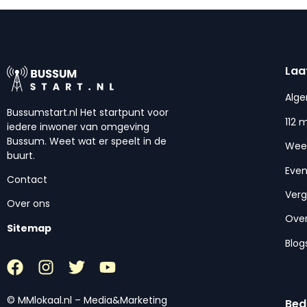
Laa
Alg
Bussumstart.nl Het startpunt voor
112 
iedere inwoner van omgeving
Bussum. Weet wat er speelt in de
Wee
buurt.
Eve
Contact
Ver
Over ons
Over
Sitemap
Blog
© MMlokaal.nl – Media&Marketing
Bed