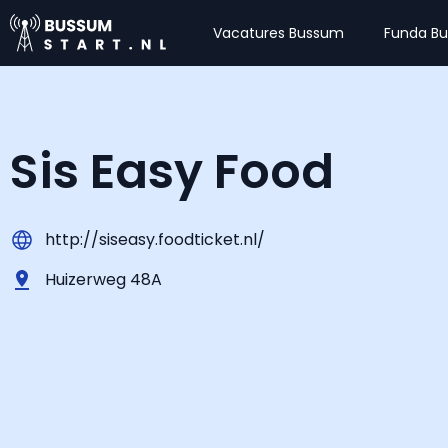
Vacatures Bussum
Funda B
Sis Easy Food
http://siseasy.foodticket.nl/
Huizerweg 48A