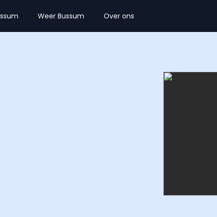
ussum
Weer Bussum
Over ons