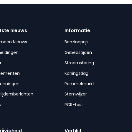
tste nieuws
Informatie
emeen Nieuws
Benzineprijs
meldingen
Gebedstijden
r
Stroomstoring
nementen
Koningsdag
gunningen
Rommelmarkt
lijdensberichten
Stemwijzer
s
PCR-test
rijvigheid
Verblijf