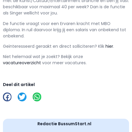
met de Kunst/Cultuur/Entertainment branche en ben jij
Vast
beschikbaar voor maximaal
40 per week? Dan is de functie
als
Singer wellicht voor jou.
De functie vraagt voor een
Ervaren kracht met
MBO
diploma. In ruil daarvoor krijg jij een salaris van
onbekend
tot
onbekend.
Geïnteresseerd geraakt en d
irect solliciteren? Klik
hier
.
Niet helemaal wat je zoekt? Bekijk onze
vacatureoverzicht
voor meer vacatures.
Deel dit artikel
Redactie BussumStart.nl