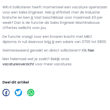
WR.nl Solliciteren h
eeft momenteel een vacature openstaan
voor een
Sales Engineer
. Heb jij affiniteit met de Industrie
branche en ben jij
Vast
beschikbaar voor maximaal
40 per
week? Dan is de functie als
Sales Engineer Machinebouw
Offertes wellicht voor jou.
De functie vraagt voor een
Ervaren kracht met
MBO
diploma. In ruil daarvoor krijg jij een salaris van
3700
tot
5800.
Geïnteresseerd geraakt en d
irect solliciteren? Klik
hier
.
Niet helemaal wat je zoekt? Bekijk onze
vacatureoverzicht
voor meer vacatures.
Deel dit artikel