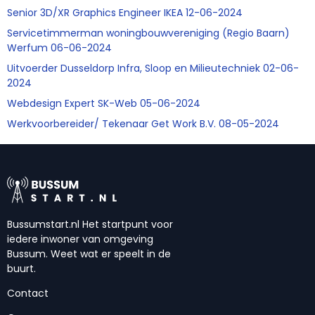
Senior 3D/XR Graphics Engineer IKEA 12-06-2024
Servicetimmerman woningbouwvereniging (Regio Baarn)
Werfum 06-06-2024
Uitvoerder Dusseldorp Infra, Sloop en Milieutechniek 02-06-
2024
Webdesign Expert SK-Web 05-06-2024
Werkvoorbereider/ Tekenaar Get Work B.V. 08-05-2024
Bussumstart.nl Het startpunt voor
iedere inwoner van omgeving
Bussum. Weet wat er speelt in de
buurt.
Contact