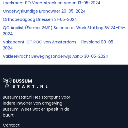
Leerkracht PO Vechtstreek en Venen 13-05-2024
Onderwijskundige Brandweer 20-05-2024
Orthopedagoog Driessen 31-05-2024
QC Analist (Farma, GMP) Science at Work Staffing BV 24-05-
2024
Vakdocent ICT ROC van Amsterdam – Flevoland 08-05-
2024
Vakleerkracht Bewegingsonderwijs ASKO 30-05-2024
Bussumstart.nl Het startpunt voor
iedere inwoner van omgeving
Bussum. Weet wat er speelt in de
buurt.
Contact