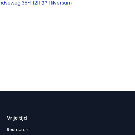
dseweg 35-1 1211 BP Hilversum
Vrije tijd
Restaurant