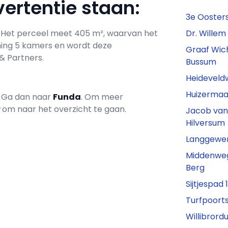
ertentie staan:
3e Oosterst
n. Het perceel meet 405 m², waarvan het
Dr. Willem
ning 5 kamers en wordt deze
Graaf Wic
& Partners.
Bussum
Heideveldw
Huizermaa
? Ga dan naar
Funda
. Om meer
r
om naar het overzicht te gaan.
Jacob van
Hilversum
Langgewens
Middenweg
Berg
Sijtjespad
Turfpoorts
Willibrord