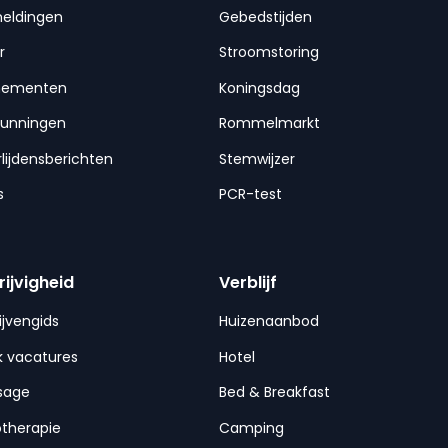
meldingen
Gebedstijden
r
Stroomstoring
nementen
Koningsdag
gunningen
Rommelmarkt
lijdensberichten
Stemwijzer
s
PCR-test
rijvigheid
Verblijf
ijvengids
Huizenaanbod
 vacatures
Hotel
sage
Bed & Breakfast
otherapie
Camping