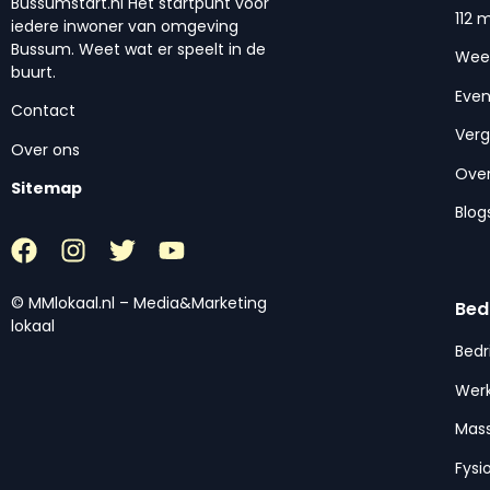
Bussumstart.nl Het startpunt voor
112 
iedere inwoner van omgeving
Bussum. Weet wat er speelt in de
Wee
buurt.
Eve
Contact
Ver
Over ons
Over
Sitemap
Blog
© MMlokaal.nl – Media&Marketing
Bed
lokaal
Bedr
Werk
Mas
Fysi