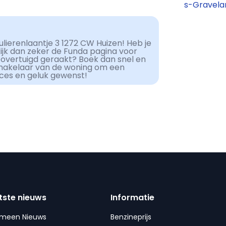
s-Gravelan
lierenlaantje 3 1272 CW Huizen! Heb je
kijk dan zeker de Funda pagina voor
 overtuigd geraakt? Boek dan snel en
makelaar van de woning om een
cces en geluk gewenst!
tste nieuws
Informatie
emeen Nieuws
Benzineprijs