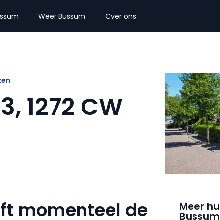
ussum
Weer Bussum
Over ons
zen
 3, 1272 CW
eft momenteel de
Meer hu
Bussum