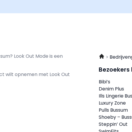
ussum? Look Out Mode is een
Bedrijven
Bezoekers
tact wilt opnemen met
Look Out
.
Bibi’s
Denim Plus
Ills Lingerie B
Luxury Zone
Pulls Bussum
Shoeby – Bus
Steppin’ Out
SwimFits