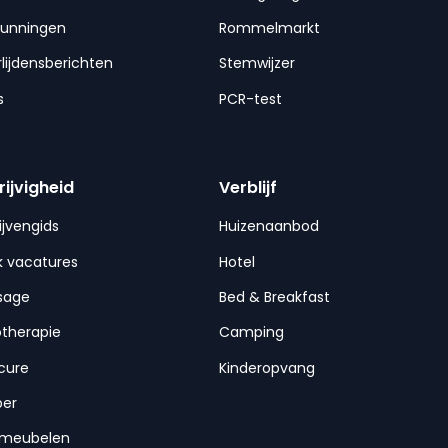
gunningen
Rommelmarkt
lijdensberichten
Stemwijzer
s
PCR-test
rijvigheid
Verblijf
ijvengids
Huizenaanbod
 vacatures
Hotel
sage
Bed & Breakfast
otherapie
Camping
cure
Kinderopvang
per
nmeubelen