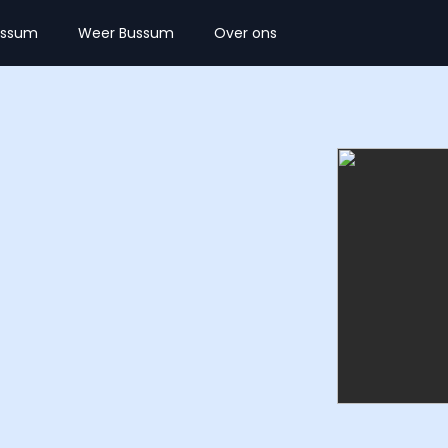
ussum
Weer Bussum
Over ons