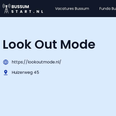
Vacatures Bussum
Funda B
Look Out Mode
https://lookoutmode.nl/
Huizerweg 45