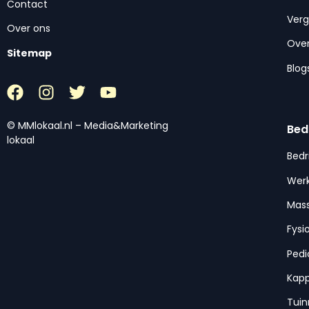
Contact
Ver
Over ons
Over
Sitemap
Blog
© MMlokaal.nl – Media&Marketing
Bed
lokaal
Bedr
Werk
Mas
Fysi
Pedi
Kap
Tui