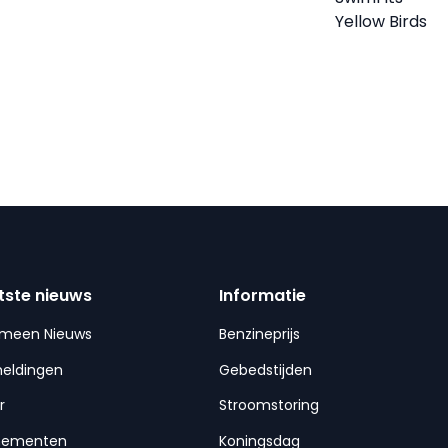
Yellow Birds
tste nieuws
Informatie
emeen Nieuws
Benzineprijs
meldingen
Gebedstijden
r
Stroomstoring
nementen
Koningsdag