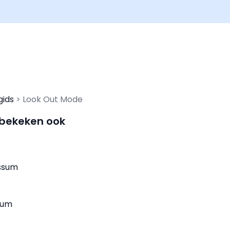
gids
Look Out Mode
 bekeken ook
ussum
sum