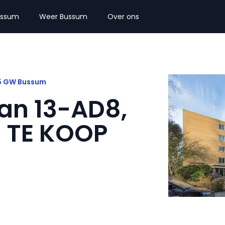
ussum
Weer Bussum
Over ons
5 GW Bussum
an 13-AD8,
 TE KOOP