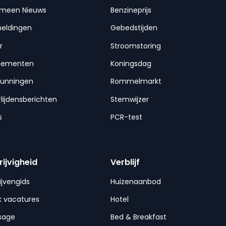
emeen Nieuws
Benzineprijs
meldingen
Gebedstijden
r
Stroomstoring
nementen
Koningsdag
gunningen
Rommelmarkt
lijdensberichten
Stemwijzer
s
PCR-test
rijvigheid
Verblijf
ijvengids
Huizenaanbod
 vacatures
Hotel
sage
Bed & Breakfast