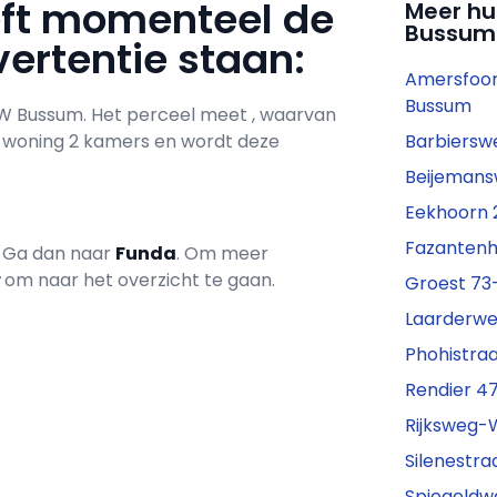
eft momenteel de
Meer hu
Bussum
ertentie staan:
Amersfoor
Bussum
W Bussum. Het perceel meet , waarvan
e woning 2 kamers en wordt deze
Barbierswe
.
Beijemans
Eekhoorn 2
Fazantenh
? Ga dan naar
Funda
. Om meer
r
om naar het overzicht te gaan.
Groest 73-
Laarderwe
Phohistraa
Rendier 47
Rijksweg-W
Silenestra
Spiegeldw