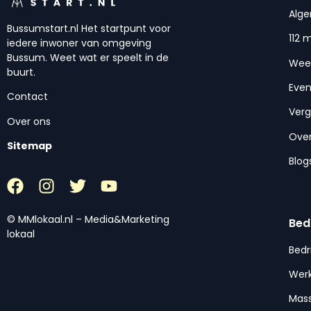
Alg
Bussumstart.nl Het startpunt voor
112 
iedere inwoner van omgeving
Bussum. Weet wat er speelt in de
Wee
buurt.
Eve
Contact
Ver
Over ons
Over
Sitemap
Blog
© MMlokaal.nl – Media&Marketing
Bed
lokaal
Bedr
Werk
Mas