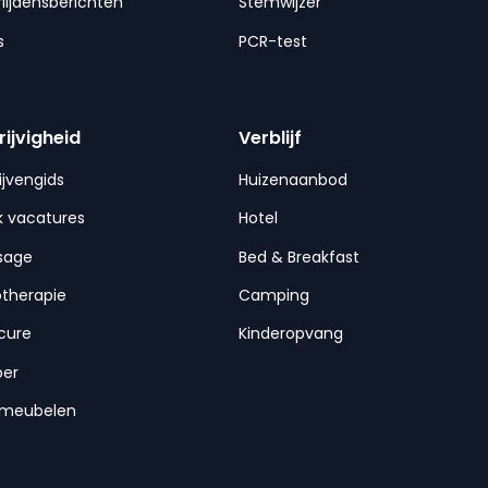
lijdensberichten
Stemwijzer
s
PCR-test
rijvigheid
Verblijf
ijvengids
Huizenaanbod
 vacatures
Hotel
sage
Bed & Breakfast
otherapie
Camping
cure
Kinderopvang
per
nmeubelen