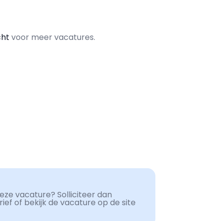
cht
voor meer vacatures.
ze vacature? Solliciteer dan
ef of bekijk de vacature op de site