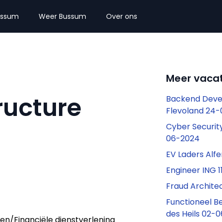
ussum
Weer Bussum
Over ons
Meer vaca
ructure
Backend Deve
Flevoland 24
Cyber Securit
06-2024
EV Laders Alf
Engineer ING 
Fraud Archite
Functioneel B
des Heils 02-
en/Financiële dienstverlening