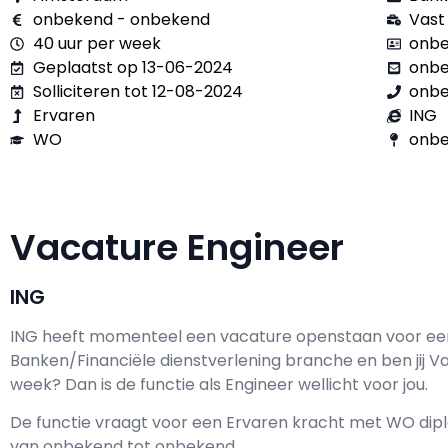
onbekend - onbekend
Vast
40 uur per week
onbe
Geplaatst op 13-06-2024
onb
Solliciteren tot 12-08-2024
onb
Ervaren
ING
WO
onbe
Vacature Engineer
ING
ING h
eeft momenteel een vacature openstaan voor e
Banken/Financiële dienstverlening branche en ben jij
V
week? Dan is de functie als
Engineer wellicht voor jou.
De functie vraagt voor een
Ervaren kracht met
WO
dipl
van
onbekend
tot
onbekend.