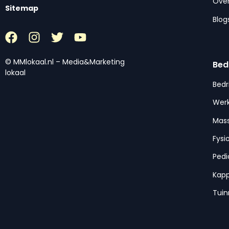
Over
Sitemap
Blog
© MMlokaal.nl – Media&Marketing
Bed
lokaal
Bedr
Werk
Mas
Fysi
Pedi
Kap
Tui