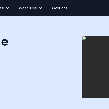
ussum
Weer Bussum
Over ons
le