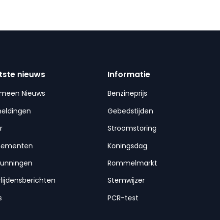
tste nieuws
Informatie
emeen Nieuws
Benzineprijs
meldingen
Gebedstijden
r
Stroomstoring
nementen
Koningsdag
gunningen
Rommelmarkt
lijdensberichten
Stemwijzer
s
PCR-test