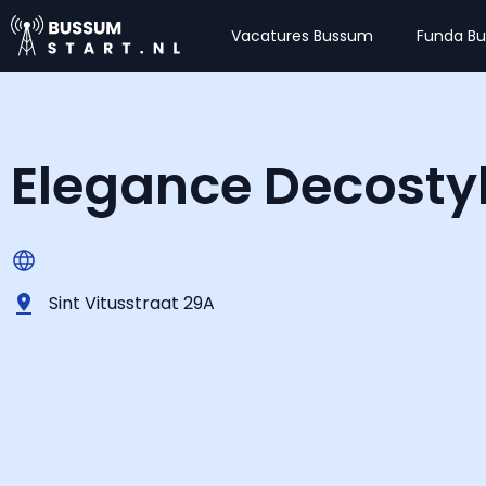
Vacatures Bussum
Funda B
Elegance Decosty
Sint Vitusstraat 29A