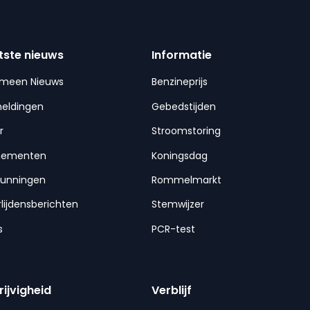
tste nieuws
Informatie
emeen Nieuws
Benzineprijs
meldingen
Gebedstijden
r
Stroomstoring
nementen
Koningsdag
gunningen
Rommelmarkt
lijdensberichten
Stemwijzer
s
PCR-test
rijvigheid
Verblijf