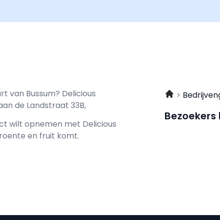
urt van Bussum? Delicious
Bedrijven
 aan de Landstraat 33B,
Bezoekers
tact wilt opnemen met
Delicious
groente en fruit komt.