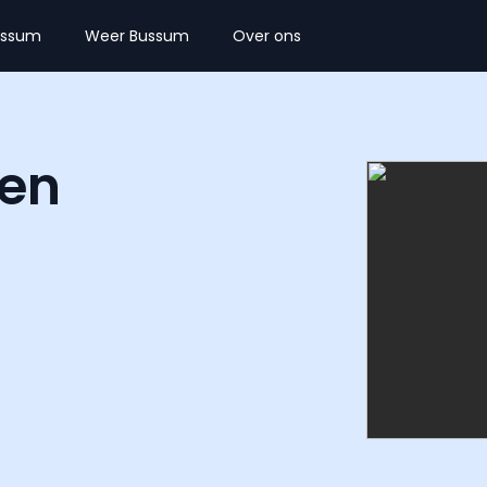
ussum
Weer Bussum
Over ons
 en