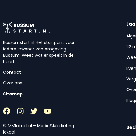
Laa
Alg
Bussumstart.nl Het startpunt voor
112 
iedere inwoner van omgeving
Bussum. Weet wat er speelt in de
Wee
buurt.
Eve
Contact
Ver
Over ons
Over
Sitemap
Blog
© MMlokaal.nl – Media&Marketing
Bed
lokaal