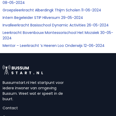
08-05-2024
Groepsleerkracht Alberdingk Thijm Scholen 11-06-2024
Intern Begeleider STIP Hilversum 29-05-2024
Invalleerkracht Basisschool Dynamic Activities 26-05-2024
Leerkracht Bovenbouw Montessorischool Het Mozaïek 30-05-
2024
Mentor – Leerkracht ’s Heeren Loo Onderwijs 12-06-2024
Bussumstart.nl Het startpunt voor
iedere inwoner van omgeving
Bussum. Weet wat er speelt in de
buurt.
Contact