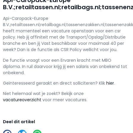
Api-Caropack-Europe
B.V.;retailtassen.nl;retailbags.nl;tassene
Api-Caropack-Europe
B.V.;retailtassen.nl;retailbags.nl;tassenenzakken.nl;tassenenzak
h
eeft momenteel een vacature openstaan voor een
csr
policy
. Heb jij affiniteit met de Transport/Opslag/Distributie
branche en ben jij
Vast
beschikbaar voor maximaal
40 per
week? Dan is de functie als
CSR Policy wellicht voor jou.
De functie vraagt voor een
Ervaren kracht met
MBO
diploma. In ruil daarvoor krijg jij een salaris van
onbekend
tot
onbekend.
Geïnteresseerd geraakt en d
irect solliciteren? Klik
hier
.
Niet helemaal wat je zoekt? Bekijk onze
vacatureoverzicht
voor meer vacatures.
Deel dit artikel