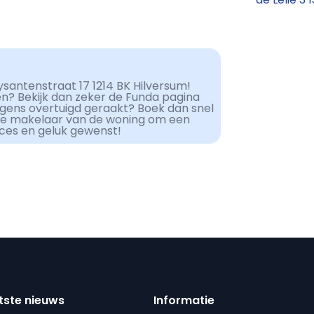
santenstraat 17 1214 BK Hilversum!
en? Bekijk dan zeker de Funda pagina
lgens overtuigd geraakt? Boek dan snel
de makelaar van de woning om een
cces en geluk gewenst!
tste nieuws
Informatie