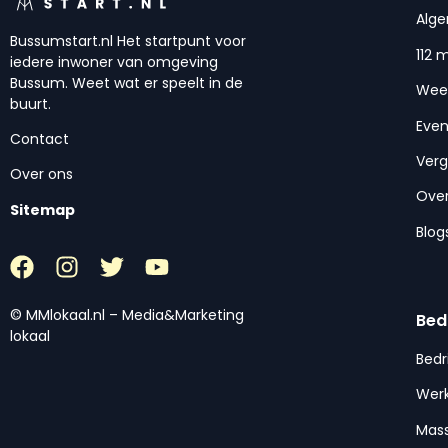
Alg
Bussumstart.nl Het startpunt voor
112 
iedere inwoner van omgeving
Bussum. Weet wat er speelt in de
Wee
buurt.
Eve
Contact
Ver
Over ons
Over
Sitemap
Blog
© MMlokaal.nl – Media&Marketing
Bed
lokaal
Bedr
Werk
Mas