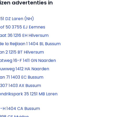
izen advertenties in
1251 DZ Laren (NH)
of 50 3755 EJ Eemnes
aat 36 1216 EH Hilversum
e la Reijlaan 1 1404 BL Bussum
n 2 1215 BT Hilversum
atweg 16-F 1411 GN Naarden
ouwweg 1412 HA Naarden
an 71 1403 EC Bussum
n 307 1403 AX Bussum
ndrikspark 35 1251 MB Laren
 4-H 1404 CA Bussum
 1398 CS Muiden