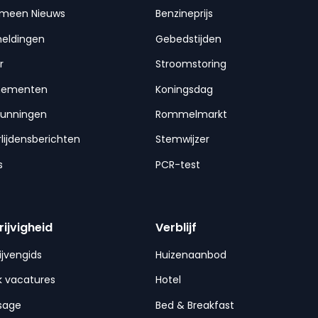
emeen Nieuws
Benzineprijs
meldingen
Gebedstijden
r
Stroomstoring
nementen
Koningsdag
gunningen
Rommelmarkt
lijdensberichten
Stemwijzer
s
PCR-test
rijvigheid
Verblijf
ijvengids
Huizenaanbod
 vacatures
Hotel
sage
Bed & Breakfast