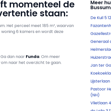
eft momenteel de
Meer hu
Bussum
ertentie staan:
De Kuil 5 
sum. Het perceel meet 185 m², waarvan
Fazantenh
e woning 6 kamers en wordt deze
Gazellestr
Generaal d
Helmerslaa
? Ga dan naar
Funda
. Om meer
Huizerstra
r
om naar het overzicht te gaan.
Jan ter G
Koekoekla
Lijsterlaa
Pastoor He
(NH)
Vlietlaan
de Lelie 3