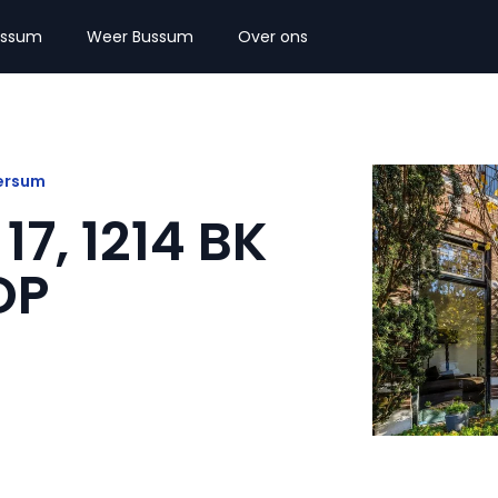
ussum
Weer Bussum
Over ons
versum
7, 1214 BK
OP