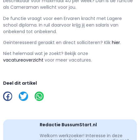
beschikbaar voor maximaal
40 per week? Dan is de functie
als
Cameraman wellicht voor jou.
De functie vraagt voor een
Ervaren kracht met
Lagere
school
diploma. In ruil daarvoor krijg jij een salaris van
onbekend
tot
onbekend.
Geïnteresseerd geraakt en d
irect solliciteren? Klik
hier
.
Niet helemaal wat je zoekt? Bekijk onze
vacatureoverzicht
voor meer vacatures.
Deel dit artikel
Redactie BussumStart.nl
Welkom werkzoeker! Interesse in deze