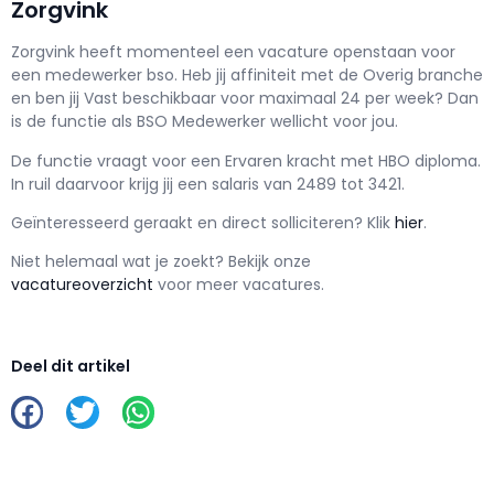
Zorgvink
Zorgvink h
eeft momenteel een vacature openstaan voor
een
medewerker bso
. Heb jij affiniteit met de Overig branche
en ben jij
Vast
beschikbaar voor maximaal
24 per week? Dan
is de functie als
BSO Medewerker wellicht voor jou.
De functie vraagt voor een
Ervaren kracht met
HBO
diploma.
In ruil daarvoor krijg jij een salaris van
2489
tot
3421.
Geïnteresseerd geraakt en d
irect solliciteren? Klik
hier
.
Niet helemaal wat je zoekt? Bekijk onze
vacatureoverzicht
voor meer vacatures.
Deel dit artikel