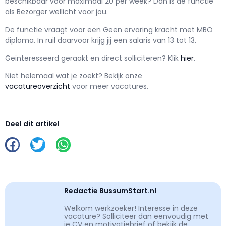
beschikbaar voor maximaal
20 per week? Dan is de functie
als
Bezorger wellicht voor jou.
De functie vraagt voor een
Geen ervaring kracht met
MBO
diploma. In ruil daarvoor krijg jij een salaris van
13
tot
13.
Geïnteresseerd geraakt en d
irect solliciteren? Klik
hier
.
Niet helemaal wat je zoekt? Bekijk onze
vacatureoverzicht
voor meer vacatures.
Deel dit artikel
Redactie BussumStart.nl
Welkom werkzoeker! Interesse in deze
vacature? Solliciteer dan eenvoudig met
je CV en motivatiebrief of bekijk de